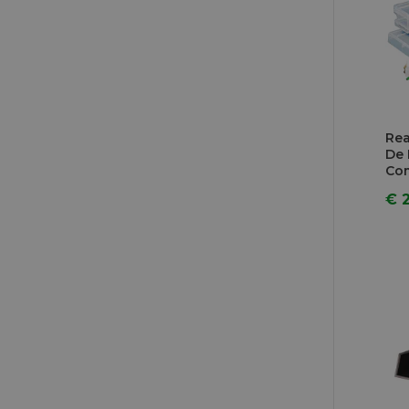
Rea
De 
Com
Tra
€ 