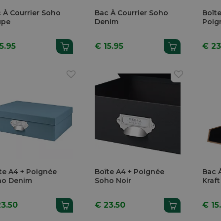
 À Courrier Soho
Bac À Courrier Soho
Boît
upe
Denim
Poig
5.95
€ 15.95
€ 23
te A4 + Poignée
Boîte A4 + Poignée
Bac 
ho Denim
Soho Noir
Kraft
23.50
€ 23.50
€ 15