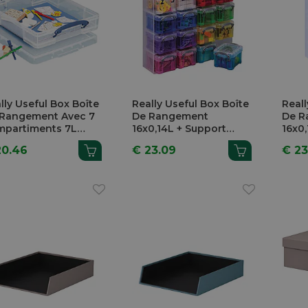
lly Useful Box Boîte
Really Useful Box Boîte
Reall
Rangement Avec 7
De Rangement
De R
partiments 7L
16x0,14L + Support
16x0
nsparent
Assorti
Tran
20.46
€ 23.09
€ 23