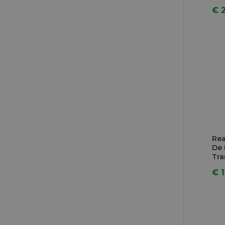
€ 
Rea
De 
Tra
€ 1