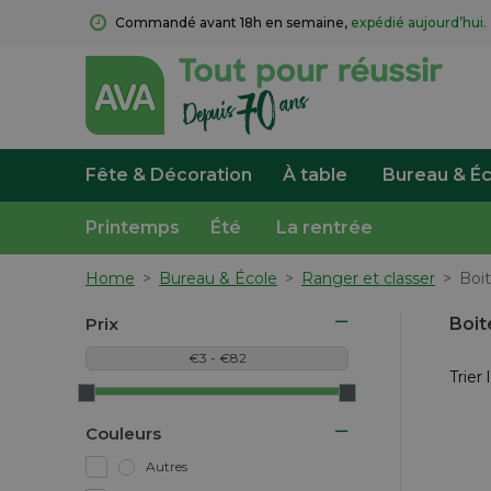
Commandé avant 18h en semaine, 
expédié aujourd’hui.
Fête & Décoration
À table
Bureau & Éc
Printemps
Été
La rentrée
Home
>
Bureau & École
>
Ranger et classer
>
Boi
Prix
Boit
Trier 
Couleurs
Autres