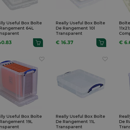
lly Useful Box Boîte
Really Useful Box Boîte
Boît
 Rangement 64L
De Rangement 10l
11x2
nsparent
Transparent
Comp
40.83
€ 16.37
€ 6.
lly Useful Box Boîte
Really Useful Box Boîte
Reall
 Rangement 19L
De Rangement 11L
De R
nsparent
Transparent
Tran