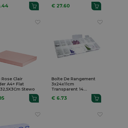
22L
0.44
€ 27.60
 Rose Clair
Boîte De Rangement
er A4+ Flat
3x24x11cm
X32,5X3Cm Stewo
Transparent 14
Compartiments
95
€ 6.73