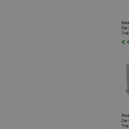
Rea
De
Tra
€ 
Rea
De
Tra