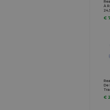
Rea
À R
24,
€ 
Rea
De
Tra
€ 2