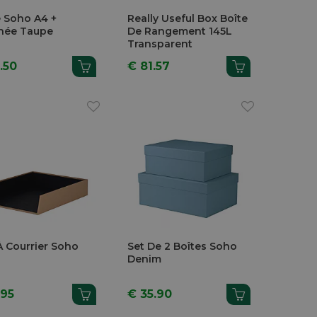
e Soho A4 +
Really Useful Box Boîte
née Taupe
De Rangement 145L
Transparent
.50
€ 81.57
À Courrier Soho
Set De 2 Boîtes Soho
Denim
.95
€ 35.90