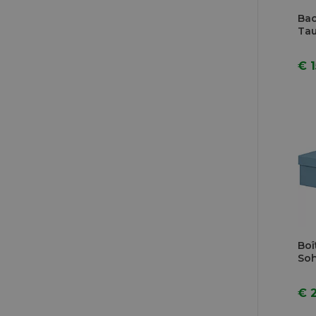
Bac
Ta
€ 1
Boî
So
€ 