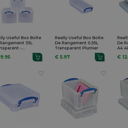
lly Useful Box Boîte
Really Useful Box Boîte
Reall
 Rangement 35L
De Rangement 0,55L
De R
nsparent -
Transparent Plumier
A4 4
mopack 3 Pièces
59.95
€ 5.97
€ 12