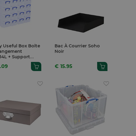
y Useful Box Boîte
Bac À Courrier Soho
angement
Noir
,14L + Support
sparent
.09
€ 15.95