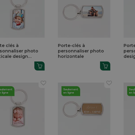
te clés à
Porte-clés à
Porte
sonnaliser photo
personnaliser photo
pers
ticale design
horizontale
desi
ssique