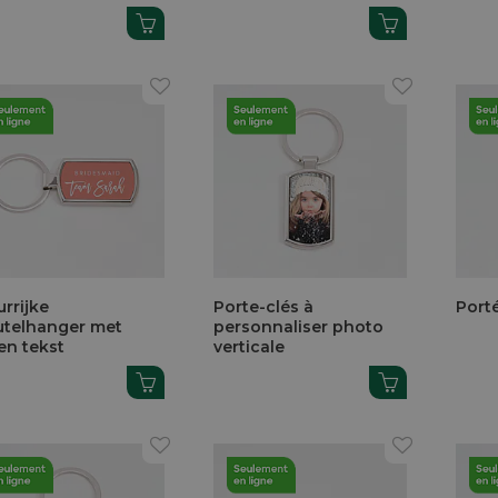
urrijke
Porte-clés à
Port
utelhanger met
personnaliser photo
en tekst
verticale