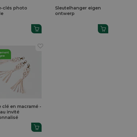
e-clés photo
Sleutelhanger eigen
le
ontwerp
e clé en macramé -
au invité
onnalisé