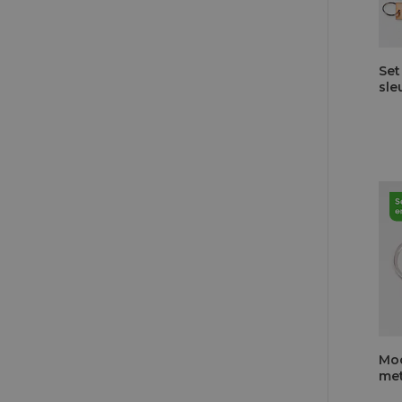
Set
sle
Moo
met