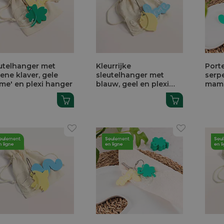
utelhanger met
Kleurrijke
Porte
ene klaver, gele
sleutelhanger met
serp
me' en plexi hanger
blauw, geel en plexi
mam
hanger