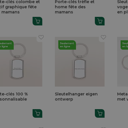
te-clés colombe et
Porte-clés trèfle et
Sleu
if graphique fête
home fête des
voge
s mamans
mamans
en pl
te-clés 100 %
Sleutelhanger eigen
Meta
sonnalisable
ontwerp
met 