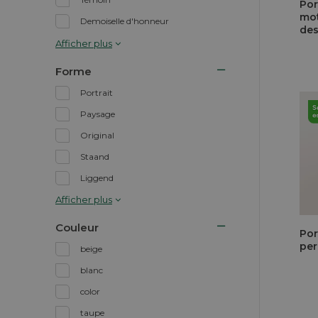
Por
mot
Demoiselle d'honneur
de
Afficher plus
Forme
Portrait
Paysage
Original
Staand
Liggend
Afficher plus
Couleur
Por
per
beige
blanc
color
taupe