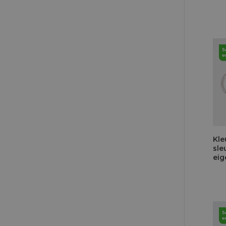
Kle
sle
eig