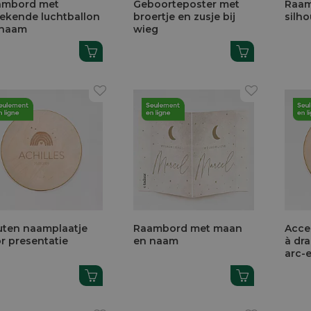
ambord met
Geboorteposter met
Raam
ekende luchtballon
broertje en zusje bij
silho
 naam
wieg
ten naamplaatje
Raambord met maan
Acce
r presentatie
en naam
à dr
arc-e