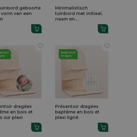
 tuinbord geboorte
Minimalistisch
e vorm van een
tuinbord met initiaal,
m
naam en
geboortedatum
entoir dragées
Présentoir dragées
ême en bois et
baptême en bois et
 sur plexi
plexi ligné