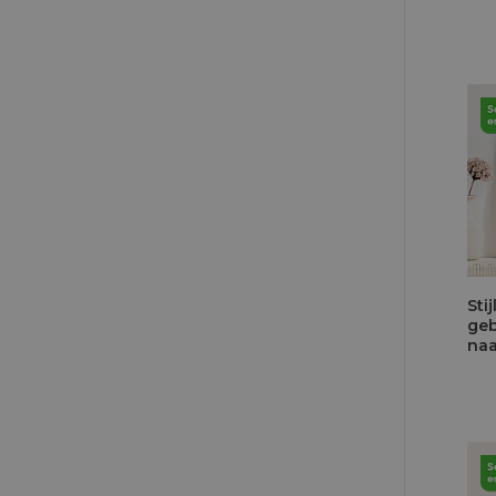
la 
Stij
geb
naa
ber