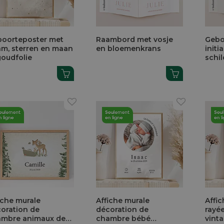
oorteposter met
Raambord met vosje
Gebo
m, sterren en maan
en bloemenkrans
initi
goudfolie
schi
iche murale
Affiche murale
Affi
oration de
décoration de
rayée
ambre animaux de
chambre bébé
vint