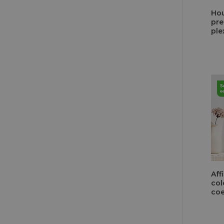
Hou
pre
ple
of 
Aff
col
coe