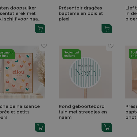
ten doopsuiker
Présentoir dragées
Lief
sentatierek met
baptême en bois et
in d
xi schijf voor naam
plexi
bloe
foto
iche de naissance
Rond geboortebord
Prés
orée et petits
tuin met streepjes en
bapt
urs
naam
photo