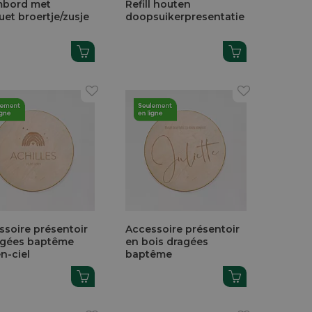
bord met
Refill houten
uet broertje/zusje
doopsuikerpresentatie
ssoire présentoir
Accessoire présentoir
agées baptême
en bois dragées
n-ciel
baptême