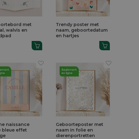
ortebord met
Trendy poster met
aal, walvis en
naam, geboortedatum
ldpad
en hartjes
che naissance
Geboorteposter met
 bleue effet
naam in folie en
age
dierenportretten