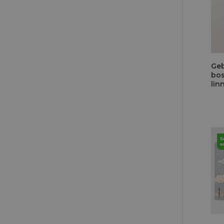
Geb
bos
lin