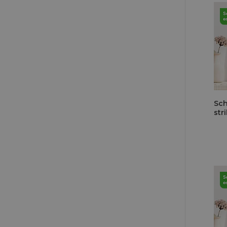
Sch
str