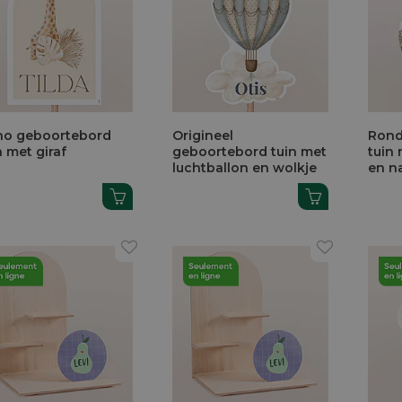
ho geboortebord
Origineel
Rond
n met giraf
geboortebord tuin met
tuin 
luchtballon en wolkje
en n