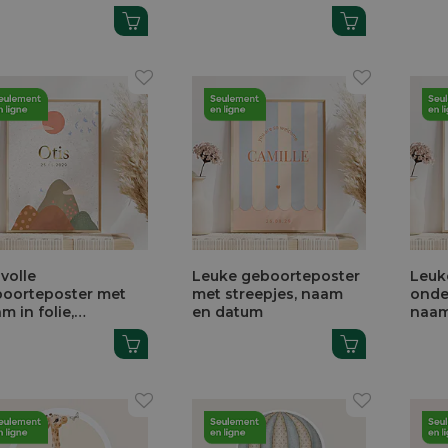
forêt
première photo
lvolle
Leuke geboorteposter
Leuk
oorteposter met
met streepjes, naam
onde
m in folie,
en datum
naa
gtoppen en zon