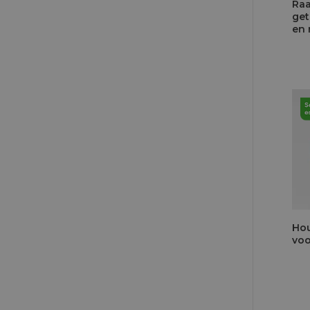
Ra
get
en
Hou
voo