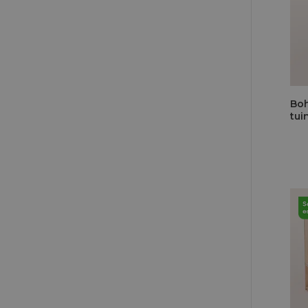
Bo
tui