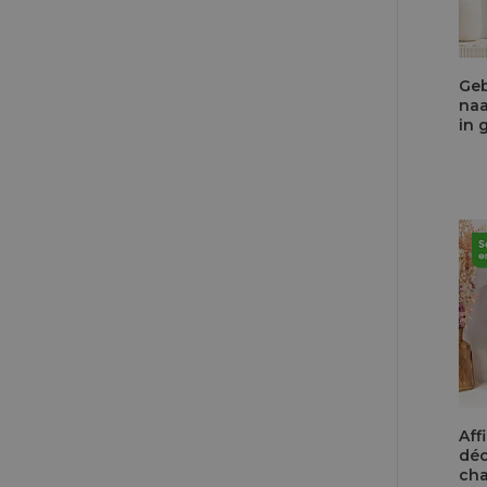
Geb
naa
in 
Aff
déc
ch