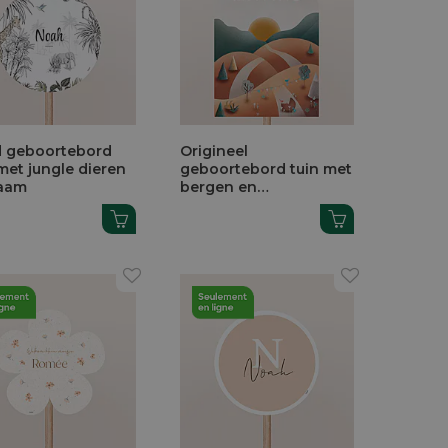
 geboortebord
Origineel
met jungle dieren
geboortebord tuin met
aam
bergen en
zonsondergang