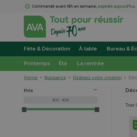
Commandé avant 18h en semaine, 
expédié aujourd’hui.
Fête & Décoration
À table
Bureau & Éc
Printemps
Été
La rentrée
Home
>
Naissance
>
Réalisez votre création
>
Déc
Prix
Déco
Trier 