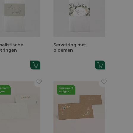
malistische
Servetring met
etringen
bloemen