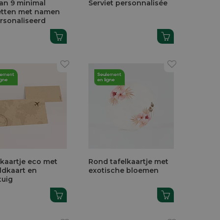
van 9 minimal
Serviet personnalisée
etten met namen
rsonaliseerd
lkaartje eco met
Rond tafelkaartje met
ldkaart en
exotische bloemen
tuig