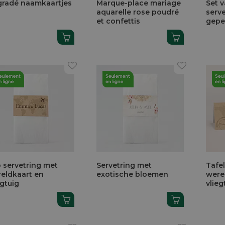
radé naamkaartjes
Marque-place mariage
Set 
aquarelle rose poudré
serv
et confettis
gepe
 servetring met
Servetring met
Tafe
eldkaart en
exotische bloemen
were
egtuig
vlieg