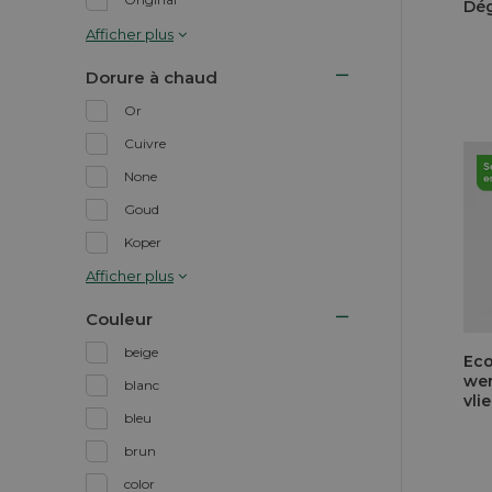
Dég
Afficher plus
Dorure à chaud
Or
Cuivre
None
Goud
Koper
Afficher plus
Couleur
beige
Eco
wer
blanc
vli
bleu
brun
color