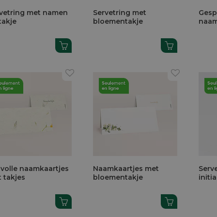
vetring met namen
Servetring met
Gesp
takje
bloementakje
naam
jlvolle naamkaartjes
Naamkaartjes met
Serv
 takjes
bloementakje
initi