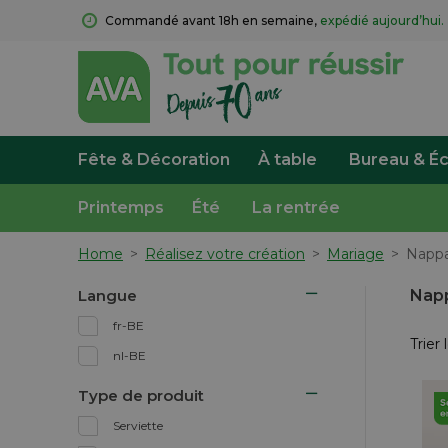
Commandé avant 18h en semaine, 
expédié aujourd’hui.
Fête & Décoration
À table
Bureau & Éc
Printemps
Été
La rentrée
Home
>
Réalisez votre création
>
Mariage
>
Napp
Langue
Nap
fr-BE
Trier 
nl-BE
Type de produit
Serviette