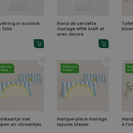
vetring in ecolook
Rond de serviette
Tafe
 folie
mariage effet kraft et
bloe
avec dorure
mkaartje met
Marque-place mariage
Marq
epen en citroentjes
rayures bleues
à l'o