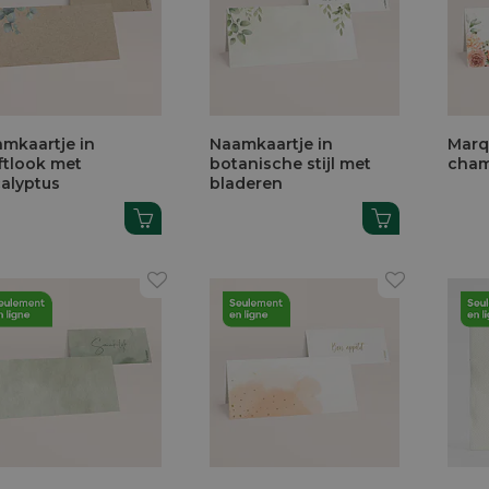
mkaartje in
Naamkaartje in
Marq
ftlook met
botanische stijl met
cham
alyptus
bladeren