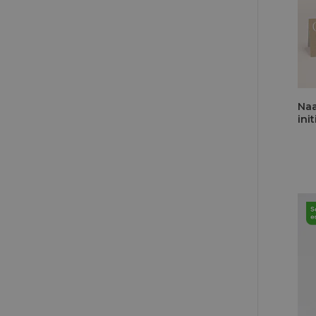
Naa
ini