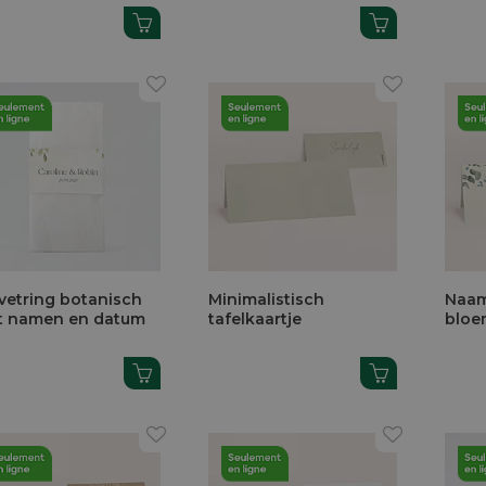
vetring botanisch
Minimalistisch
Naam
t namen en datum
tafelkaartje
bloe