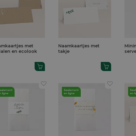
mkaartjes met
Naamkaartjes met
Mini
tialen en ecolook
takje
serv