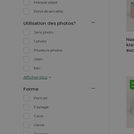
Marque-place
Rond de serviette
Utilisation des photos?
Sans photo
Naa
1 photo
kra
euc
Plusieurs photos
Geen
Eén
Afficher plus
Forme
Portrait
Paysage
Carré
Cercle
Original