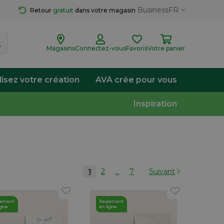
Business
FR
Retour 
gratuit
 dans votre magasin
Magasins
Connectez-vous
Favoris
Votre panier
lisez votre création
AVA crée pour vous
Inspiration
1
2
...
7
Suivant