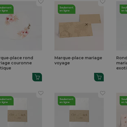
que-place rond
Marque-place mariage
Rond
iage couronne
voyage
mari
tique
exot