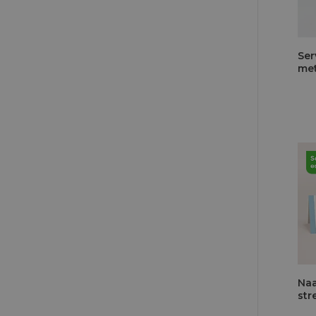
Ser
met
Naa
str