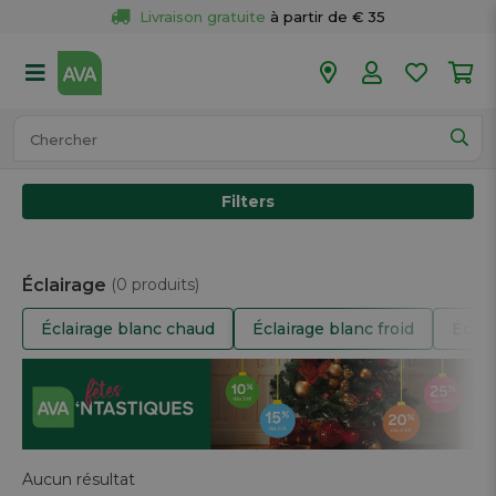
Livraison gratuite
 à partir de € 35
Retour 
gratuit
 dans votre magasin
Plus de  
50 magasins
Commandé avant 18h en semaine, 
expédié aujourd’hui.
Filters
Éclairage
(0 produits)
Éclairage blanc chaud
Éclairage blanc froid
Éclai
Aucun résultat