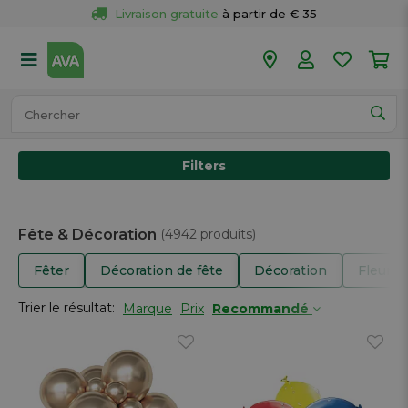
Livraison gratuite
 à partir de € 35
Retour 
gratuit
 dans votre magasin
Plus de  
50 magasins
Commandé avant 18h en semaine, 
expédié aujourd’hui.
Filters
Fête & Décoration
(4942 produits)
Fêter
Décoration de fête
Décoration
Fleurs 
Trier le résultat:
Marque
Prix
Recommandé