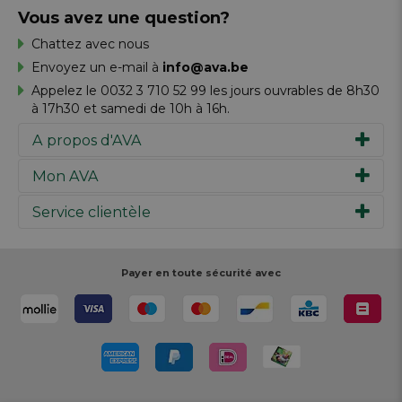
Vous avez une question?
Chattez avec nous
Envoyez un e-mail à
info@ava.be
Appelez le 0032 3 710 52 99 les jours ouvrables de 8h30
à 17h30 et samedi de 10h à 16h.
A propos d'AVA
Mon AVA
Notre histoire
Marques
Service clientèle
Inspiration
Travailler chez AVA
Chèque-cadeau
Magazine AVA Moment
Votre commande
Personal shopper
Magasins
Votre paiement
Payer en toute sécurité avec
Réalisez votre création
Resources
Votre livraison
Rédiger un commentaire
Retour
Réalisez votre création
Rappels de produits