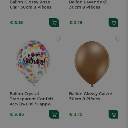
Ballon Glossy Rose
Ballon Lavande Ø
Clair 30cm 8 Pièces
30cm 8 Pièces
€ 3.15
€ 2.19
Ballon Crystal
Ballon Glossy Cuivre
Transparent Confetti
30cm 8 Pièces
Arc-En-Ciel "Happy
Birthday" 30cm 4
€ 3.85
€ 3.15
Pièces