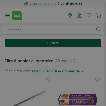
Retour 
gratuit
 dans votre magasin
Plus de  
50 magasins
Commandé avant 18h en semaine, 
expédié aujourd’hui.
Filters
Film & papier alimentaire
(60 produits)
Trier le résultat:
Marque
Prix
Recommandé