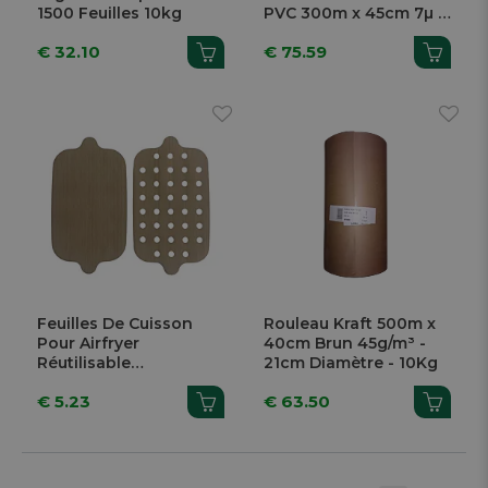
1500 Feuilles 10kg
PVC 300m x 45cm 7µ 3
Pièces
€ 32.10
€ 75.59
Feuilles De Cuisson
Rouleau Kraft 500m x
Pour Airfryer
40cm Brun 45g/m³ -
Réutilisable
21cm Diamètre - 10Kg
25,8x14,3cm 4 Pièces
€ 5.23
€ 63.50