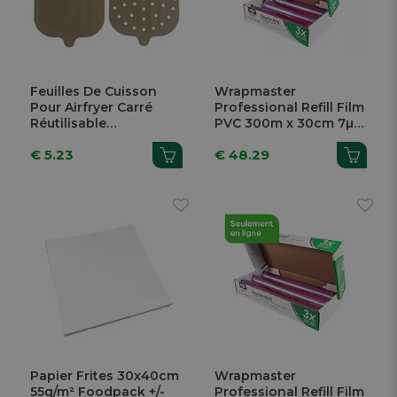
Feuilles De Cuisson
Wrapmaster
Pour Airfryer Carré
Professional Refill Film
Réutilisable
PVC 300m x 30cm 7µ 3
23,5x23,5cm 2 Pièces
Pièces
€ 5.23
€ 48.29
Papier Frites 30x40cm
Wrapmaster
55g/m² Foodpack +/-
Professional Refill Film