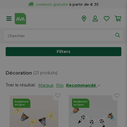
Livraison gratuite
 à partir de € 35
Retour 
gratuit
 dans votre magasin
Plus de  
50 magasins
Commandé avant 18h en semaine, 
expédié aujourd’hui.
Filters
Décoration
(23 produits)
Trier le résultat:
Marque
Prix
Recommandé