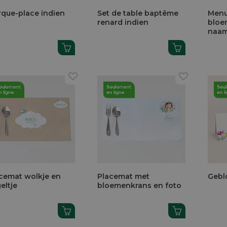
que-place indien
Set de table baptême
Menu
renard indien
bloe
naa
cemat wolkje en
Placemat met
Gebl
eltje
bloemenkrans en foto