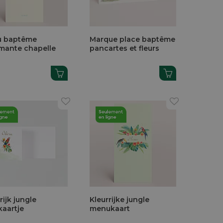
 baptême
Marque place baptême
mante chapelle
pancartes et fleurs
rijk jungle
Kleurrijke jungle
kaartje
menukaart