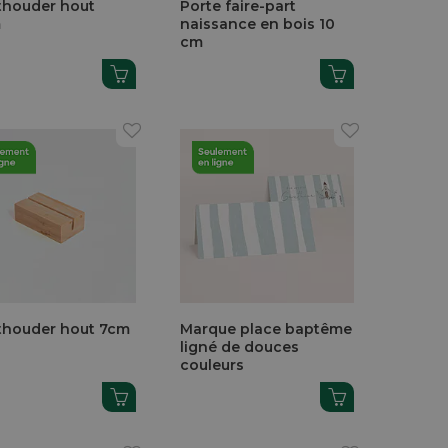
thouder hout
Porte faire-part
m
naissance en bois 10
cm
thouder hout 7cm
Marque place baptême
ligné de douces
couleurs