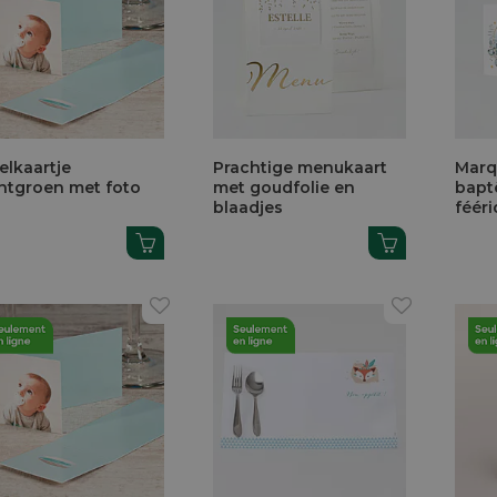
elkaartje
Prachtige menukaart
Marq
tgroen met foto
met goudfolie en
bapt
blaadjes
féér