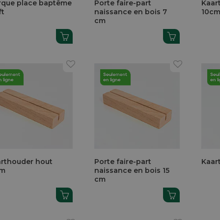
que place baptême
Porte faire-part
Kaar
ft
naissance en bois 7
10c
cm
rthouder hout
Porte faire-part
Kaar
cm
naissance en bois 15
cm