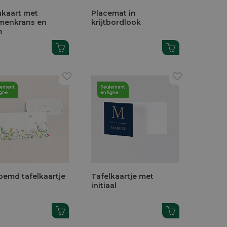
kaart met
Placemat in
menkrans en
krijtbordlook
m
oemd tafelkaartje
Tafelkaartje met
initiaal