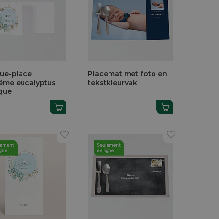
ue-place
Placemat met foto en
ême eucalyptus
tekstkleurvak
ique