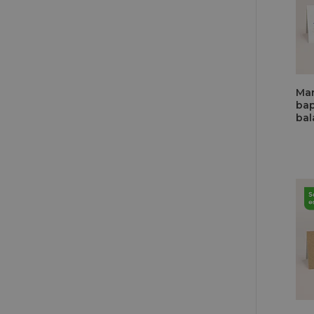
Mar
bap
bal