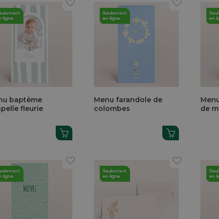
nu baptême
Menu farandole de
Menu
pelle fleurie
colombes
de m