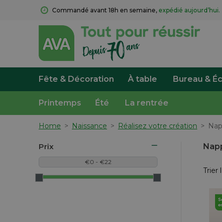
Commandé avant 18h en semaine, 
expédié aujourd’hui.
Fête & Décoration
À table
Bureau & Éc
Printemps
Été
La rentrée
Home
>
Naissance
>
Réalisez votre création
>
Nap
Prix
Nap
Trier 