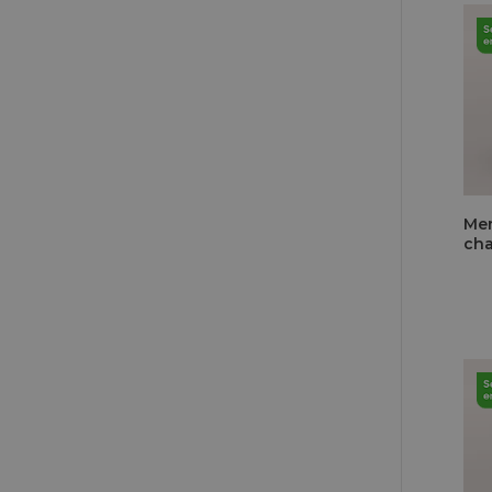
Me
cha