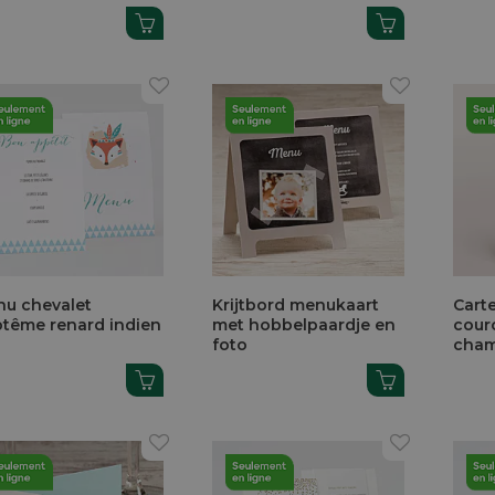
u chevalet
Krijtbord menukaart
Cart
tême renard indien
met hobbelpaardje en
cour
foto
cham