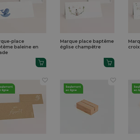
que-place
Marque place baptême
Marq
tême baleine en
église champêtre
croix
ade