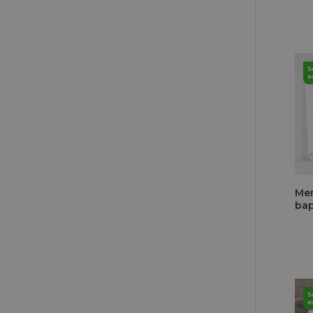
Men
bap