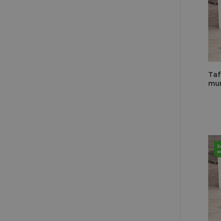
Taf
mun