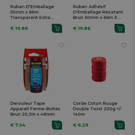
Ruban D'Emballage
Ruban Adhésif
50mm x 66m
D'Emballage Résistant
Transparent Extra
Brun 50mm x 66m 3
Strong 3 Rouleaux
Pièces
€ 19.86
€ 19.86
Derouleur Tape
Corde Coton Rouge
Appareil Ferme-Boîtes
Double Twist 200g +/-
Brun 20,3m x 48mm
140m
€ 7.34
€ 6.29