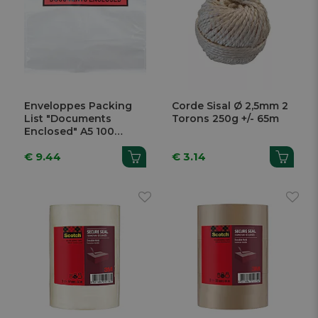
Enveloppes Packing
Corde Sisal Ø 2,5mm 2
List "Documents
Torons 250g +/- 65m
Enclosed" A5 100
Pièces
€ 9.44
€ 3.14