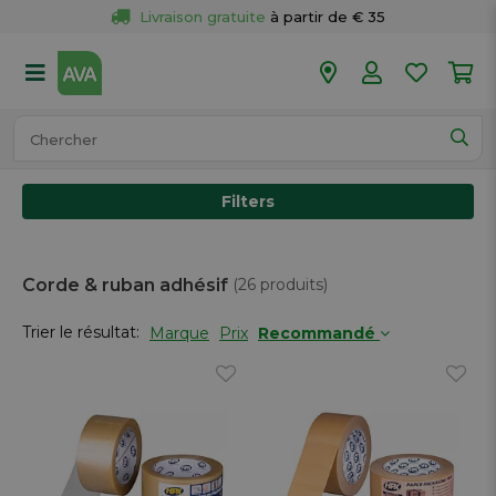
Livraison gratuite
 à partir de € 35
Retour 
gratuit
 dans votre magasin
Plus de  
50 magasins
Commandé avant 18h en semaine, 
expédié aujourd’hui.
Filters
Corde & ruban adhésif
(26 produits)
Trier le résultat:
Marque
Prix
Recommandé