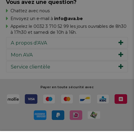
Vous avez une question?
Chattez avec nous
Envoyez un e-mail à
info@ava.be
Appelez le 0032 3 710 52 99 les jours ouvrables de 8h30
à 17h30 et samedi de 10h à 16h.
A propos d'AVA
Mon AVA
Notre histoire
Marques
Service clientèle
Inspiration
Travailler chez AVA
Chèque-cadeau
Magazine AVA Moment
Votre commande
Personal shopper
Magasins
Votre paiement
Payer en toute sécurité avec
Réalisez votre création
Resources
Votre livraison
Rédiger un commentaire
Retour
Réalisez votre création
Rappels de produits
Livré par