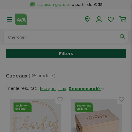
Livraison gratuite
 à partir de € 35
Retour 
gratuit
 dans votre magasin
Plus de  
50 magasins
Commandé avant 18h en semaine, 
expédié aujourd’hui.
Filters
Cadeaux
(165 produits)
Trier le résultat:
Marque
Prix
Recommandé