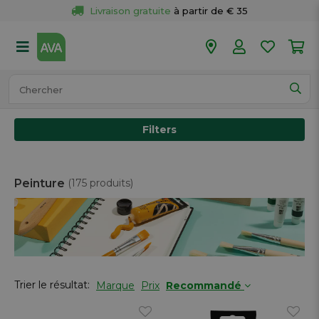
Livraison gratuite
 à partir de € 35
Retour 
gratuit
 dans votre magasin
Plus de  
50 magasins
Commandé avant 18h en semaine, 
expédié aujourd’hui.
Filters
Peinture
(175 produits)
Trier le résultat:
Marque
Prix
Recommandé