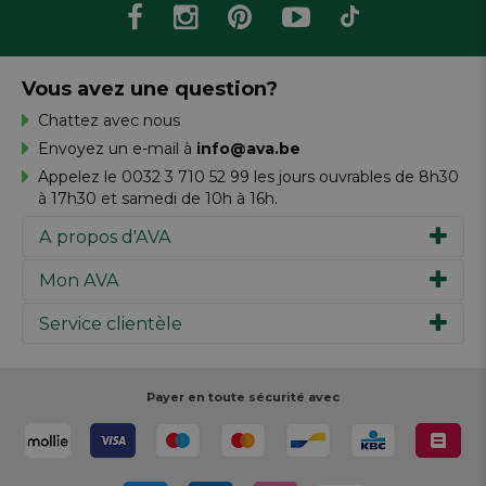
Vous avez une question?
Chattez avec nous
Envoyez un e-mail à
info@ava.be
Appelez le 0032 3 710 52 99 les jours ouvrables de 8h30
à 17h30 et samedi de 10h à 16h.
A propos d'AVA
Mon AVA
Notre histoire
Marques
Service clientèle
Inspiration
Travailler chez AVA
Chèque-cadeau
Magazine AVA Moment
Votre commande
Personal shopper
Magasins
Votre paiement
Payer en toute sécurité avec
Réalisez votre création
Resources
Votre livraison
Rédiger un commentaire
Retour
Réalisez votre création