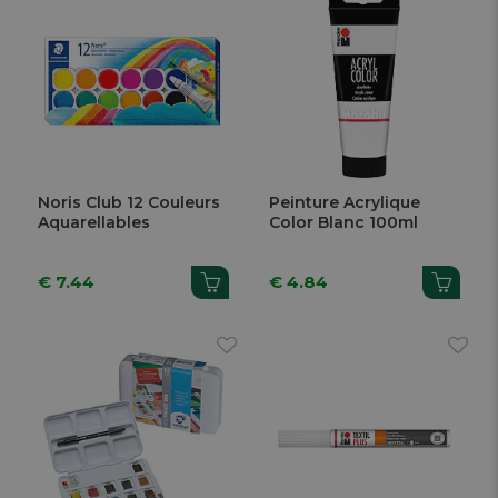
Noris Club 12 Couleurs
Peinture Acrylique
Aquarellables
Color Blanc 100ml
€ 7.44
€ 4.84