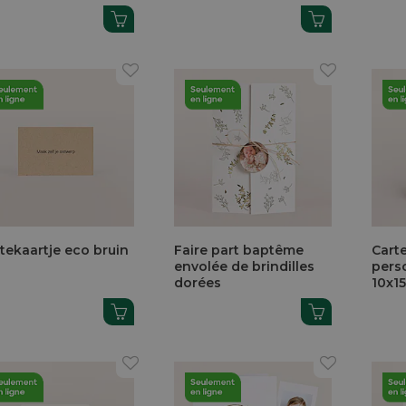
itekaartje eco bruin
Faire part baptême
Cart
envolée de brindilles
pers
dorées
10x1