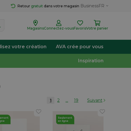
Business
FR
Retour 
gratuit
 dans votre magasin
Magasins
Connectez-vous
Favoris
Votre panier
lisez votre création
AVA crée pour vous
Inspiration
)
1
2
...
19
Suivant