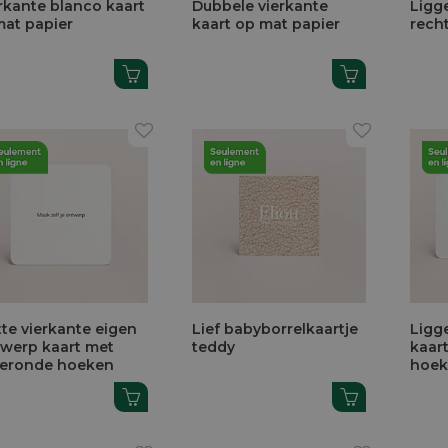
rkante blanco kaart
Dubbele vierkante
Ligg
mat papier
kaart op mat papier
rech
te vierkante eigen
Lief babyborrelkaartje
Ligg
werp kaart met
teddy
kaar
geronde hoeken
hoe