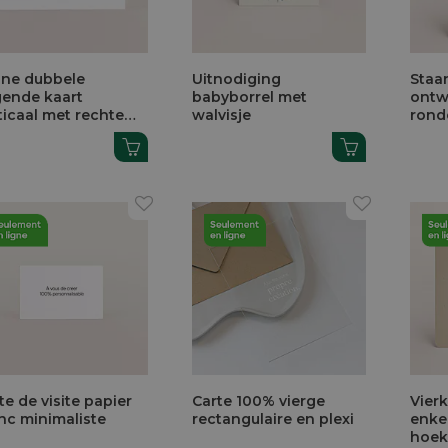
ine dubbele
Uitnodiging
Staa
gende kaart
babyborrel met
ontw
ticaal met rechte
walvisje
rond
ken op glanzend
ier
te de visite papier
Carte 100% vierge
Vier
nc minimaliste
rectangulaire en plexi
enke
hoe