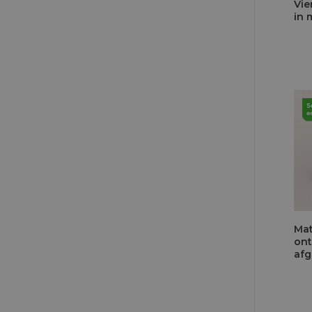
Vie
in 
Mat
ont
af