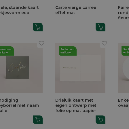
ele, staande kaart
Carte vierge carrée
Fair
kjesvorm eco
effet mat
rond
fleu
nodiging
Drieluik kaart met
Enke
yborrel met naam
eigen ontwerp met
ovaa
olie
folie op mat papier