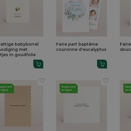
attige babyborrel
Faire part baptême
Fair
nodiging met
couronne d'eucalyptus
douc
tjes in goudfolie