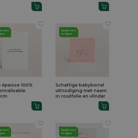
e épaisse 100%
Schattige babyborrel
onnalisable
uitnodiging met naam
5cm
in roséfolie en vlinder