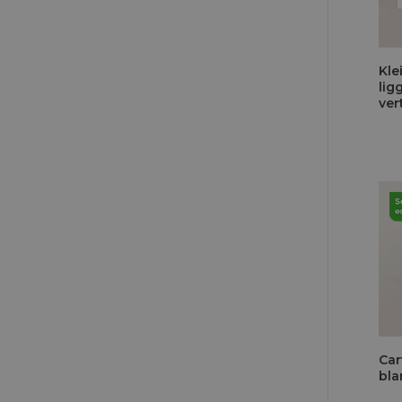
Kle
lig
ver
hoe
pap
Car
bla