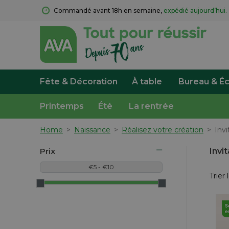
Commandé avant 18h en semaine, 
expédié aujourd’hui.
Fête & Décoration
À table
Bureau & Éc
Printemps
Été
La rentrée
Home
>
Naissance
>
Réalisez votre création
>
Inv
Prix
Invi
Trier 