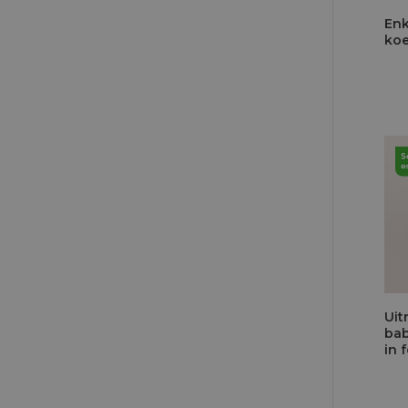
Enk
koe
Uit
bab
in f