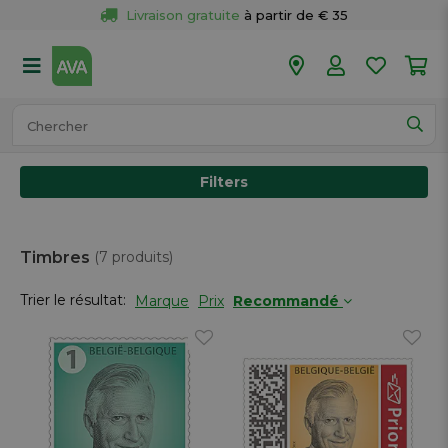
Livraison gratuite
 à partir de € 35
Retour 
gratuit
 dans votre magasin
Plus de  
50 magasins
Commandé avant 18h en semaine, 
expédié aujourd’hui.
Filters
Timbres
(7 produits)
Trier le résultat:
Marque
Prix
Recommandé