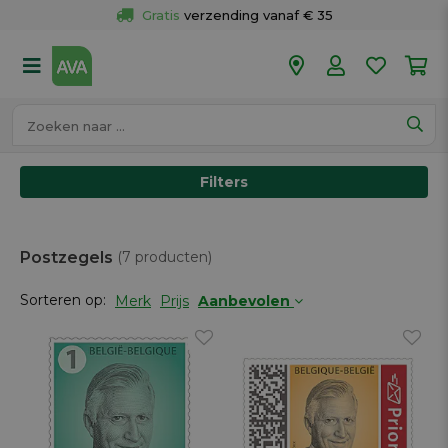
Gratis
 verzending vanaf € 35
Gratis
 ophalen en retour in je winkel
Meer dan 
50 winkels
Voor 18u besteld op werkdagen, 
vandaag verzonden.
Filters
Postzegels
(7 producten)
Sorteren op:
Merk
Prijs
Aanbevolen