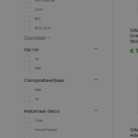
ARTEBENE
AVA
BIC
BOLSIUS
GAL
Gr
Toon meer
Stu
Op rol
€ 
Ja
Nee
Composteerbaar
Nee
Ja
Materiaal deco
Glas
GAL
Hout/metaal
40x