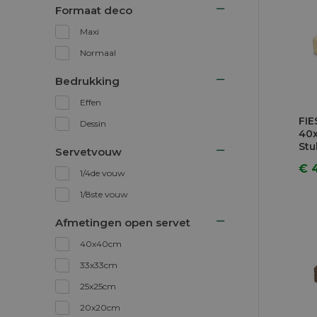
Formaat deco
Maxi
Normaal
Bedrukking
Effen
FIE
Dessin
40
Stu
Servetvouw
€ 
1/4de vouw
1/8ste vouw
Afmetingen open servet
40x40cm
33x33cm
25x25cm
20x20cm