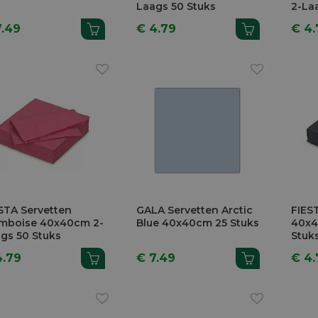
Laags 50 Stuks
2-La
7.49
€ 4.79
€ 4.
STA Servetten
GALA Servetten Arctic
FIES
mboise 40x40cm 2-
Blue 40x40cm 25 Stuks
40x4
gs 50 Stuks
Stuk
4.79
€ 7.49
€ 4.