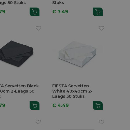
ags 50 Stuks
Stuks
79
€ 7.49
TA Servetten Black
FIESTA Servetten
0cm 2-Laags 50
White 40x40cm 2-
s
Laags 50 Stuks
79
€ 4.49