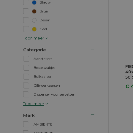
Blauw
Bruin
Dessin
Geel
Toon meer
Categorie
Aanstekers
FIE
Bestekzakjes
40x
Bolkaarsen
50 
Cilinderkaarsen
€ 
Dispenser voor servetten
Toon meer
Merk
AMBIENTE