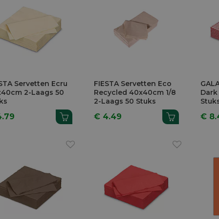
STA Servetten Ecru
FIESTA Servetten Eco
GALA
x40cm 2-Laags 50
Recycled 40x40cm 1/8
Dark
ks
2-Laags 50 Stuks
Stuk
4.79
€ 4.49
€ 8.