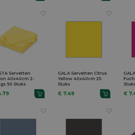
STA Servetten
GALA Servetten Citrus
GALA
ron 40x40cm 2-
Yellow 40x40cm 25
Fuch
gs 50 Stuks
Stuks
Stuk
4.79
€ 7.49
€ 7.