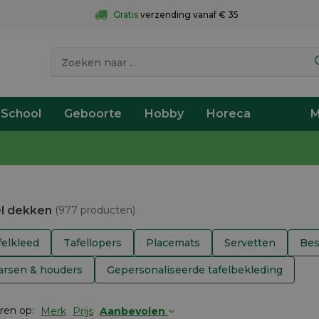
Gratis
 verzending vanaf € 35
 School
Geboorte
Hobby
Horeca
M
l dekken
(977 producten)
felkleed
Tafellopers
Placemats
Servetten
Bes
arsen & houders
Gepersonaliseerde tafelbekleding
ren op:
Merk
Prijs
Aanbevolen