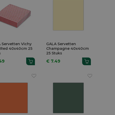
 Servetten Vichy
GALA Servetten
 Red 40x40cm 25
Champagne 40x40cm
s
25 Stuks
49
€ 7.49