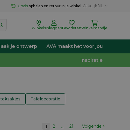
Zakelijk
NL
Gratis
 ophalen en retour in je winkel
Winkels
Inloggen
Favorieten
Winkelmandje
aak je ontwerp
AVA maakt het voor jou
Inspiratie
tekzakjes
Tafeldecoratie
1
2
...
21
Volgende