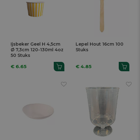
Ijsbeker Geel H 4,5cm
Lepel Hout 16cm 100
Ø 7,3cm 120-130ml 4oz
Stuks
50 Stuks
€ 6.65
€ 4.85