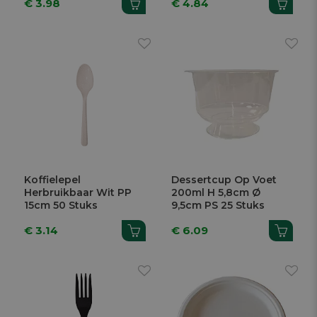
€ 3.98
€ 4.84
Koffielepel
Dessertcup Op Voet
Herbruikbaar Wit PP
200ml H 5,8cm Ø
15cm 50 Stuks
9,5cm PS 25 Stuks
€ 3.14
€ 6.09