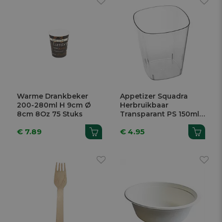
Warme Drankbeker
Appetizer Squadra
200-280ml H 9cm Ø
Herbruikbaar
8cm 8Oz 75 Stuks
Transparant PS 150ml
6,1x6,1x7,1cm 20 Stuks
€ 7.89
€ 4.95