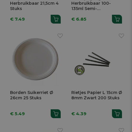
Herbruikbaar 21,5cm 4
Herbruikbaar 100-
Stuks
135ml Semi-
Transparant PP 10
€ 7.49
€ 6.85
Stuks
Borden Suikerriet Ø
Rietjes Papier L 15cm Ø
26cm 25 Stuks
8mm Zwart 200 Stuks
€ 5.49
€ 4.39