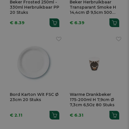
Beker Frosted 250ml -
Beker Herbruikbaar
330ml Herbruikbaar PP
Transparant Smoke H
20 Stuks
14,4cm Ø 9,5cm 500ml
25 Stuks
€ 8.39
€ 6.39
Bord Karton Wit FSC Ø
Warme Drankbeker
23cm 20 Stuks
175-200ml H 7,9cm Ø
7,3cm 6,5Oz 80 Stuks
€ 2.11
€ 6.31