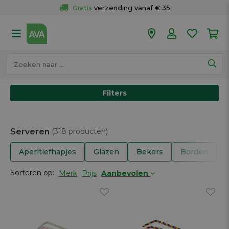
Gratis
 verzending vanaf € 35
Gratis
 ophalen en retour in je winkel
Meer dan 
50 winkels
Voor 18u besteld op werkdagen, 
vandaag verzonden.
Filters
Serveren
(318 producten)
Aperitiefhapjes
Glazen
Bekers
Borden
Sorteren op:
Merk
Prijs
Aanbevolen