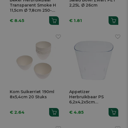
Beker Herbruikbaar
Salad Bowl Zwart PET
Transparent Smoke H
2,25L Ø 26cm
11,5cm Ø 7,8cm 250-
300ml 46 Stuks
€ 8.45
€ 1.81
Kom Suikerriet 190ml
Appetizer
8x5,4cm 20 Stuks
Herbruikbaar PS
6,2x4,2x5cm
Transparant 100ml
€ 2.64
€ 4.85
Squadra 25 Stuks