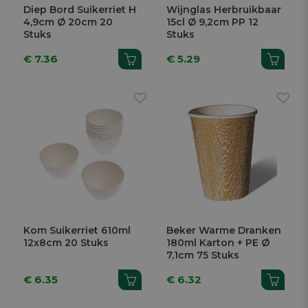
Diep Bord Suikerriet H
Wijnglas Herbruikbaar
4,9cm Ø 20cm 20
15cl Ø 9,2cm PP 12
Stuks
Stuks
€ 7.36
€ 5.29
Kom Suikerriet 610ml
Beker Warme Dranken
12x8cm 20 Stuks
180ml Karton + PE Ø
7,1cm 75 Stuks
€ 6.35
€ 6.32