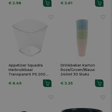
€ 2.98
€ 3.61
Appetizer Squadra
Drinkbeker Karton
Herbruikbaar
Roze/Groen/Blauw
Transparant PS 200ml
240ml 30 Stuks
7,2x4,5x7cm 25 Stuks
€ 6.49
€ 3.35