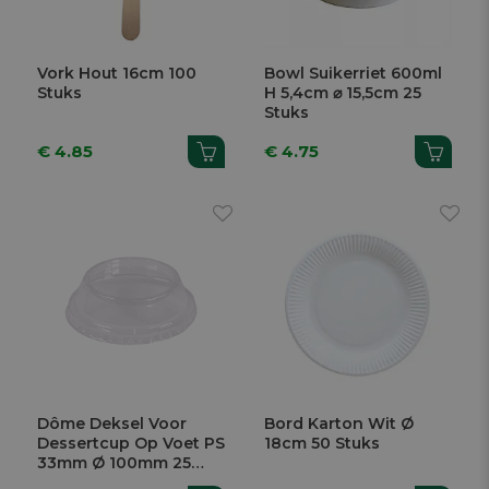
Vork Hout 16cm 100
Bowl Suikerriet 600ml
Stuks
H 5,4cm ⌀ 15,5cm 25
Stuks
€ 4.85
€ 4.75
Dôme Deksel Voor
Bord Karton Wit Ø
Dessertcup Op Voet PS
18cm 50 Stuks
33mm Ø 100mm 25
Stuks