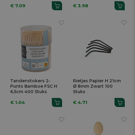
€ 7.09
€ 3.98
Tandenstokers 2-
Rietjes Papier H 21cm
Punts Bamboe FSC H
Ø 8mm Zwart 100
6,5cm 400 Stuks
Stuks
€ 1.04
€ 4.71