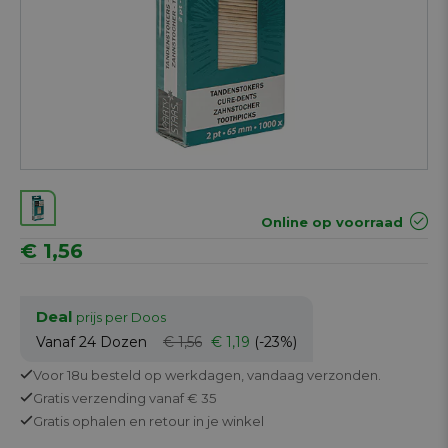
Online op voorraad
€ 1,56
Deal
prijs per Doos
Vanaf 24
Dozen
€ 1,56
€ 1,19
(-23%)
Voor 18u besteld op werkdagen,
vandaag verzonden.
Gratis
verzending vanaf € 35
Gratis
ophalen en retour in je winkel