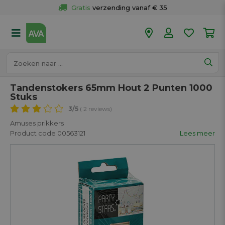
Gratis
 verzending vanaf € 35
Gratis
 ophalen en retour in je winkel
Meer dan 
50 winkels
Voor 18u besteld op werkdagen, 
vandaag verzonden.
Tandenstokers 65mm Hout 2 Punten 1000
Stuks
3
/5
( 2 reviews)
Amuses prikkers
Product code 00563121
Lees meer