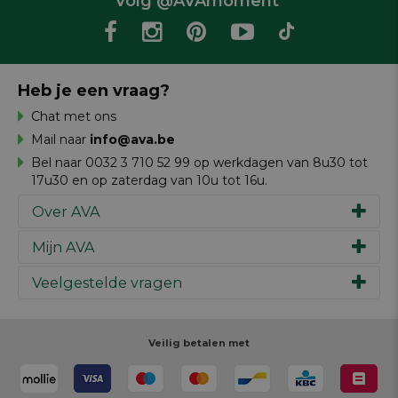
Volg @AVAmoment
Heb je een vraag?
Chat met ons
Mail naar
info@ava.be
Bel naar 0032 3 710 52 99 op werkdagen van 8u30 tot
17u30 en op zaterdag van 10u tot 16u.
Over AVA
Mijn AVA
Ons verhaal
Merken
Veelgestelde vragen
Inspiratie
Werken bij AVA
Cadeaubon
Magazine AVA Moment
Je bestelling
Personal shopper
Winkels
Je betaling
Veilig betalen met
Maak je ontwerp
Resources
Je levering
Review schrijven
Je retour