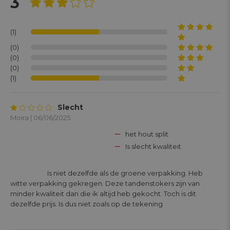
3
(1)
(0)
(0)
(0)
(1)
Slecht
Moira | 06/06/2025
het hout split
Is slecht kwaliteit
			Is niet dezelfde als de groene verpakking. Heb 
witte verpakking gekregen. Deze tandenstokers zijn van 
minder kwaliteit dan die ik altijd heb gekocht. Toch is dit 
dezelfde prijs. Is dus niet zoals op de tekening
