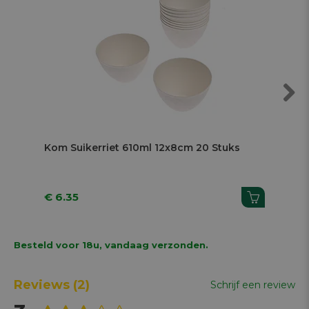
Next
Kom Suikerriet 610ml 12x8cm 20 Stuks
Kom
€ 6.35
€ 
Besteld voor 18u, vandaag verzonden.
Reviews
(2)
Schrijf een review