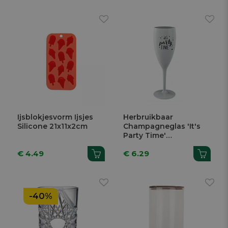
Ijsblokjesvorm Ijsjes
Herbruikbaar
Silicone 21x11x2cm
Champagneglas 'It's
Party Time'
Onbreekbaar Wit
€ 4.49
€ 6.29
120ml
-40%