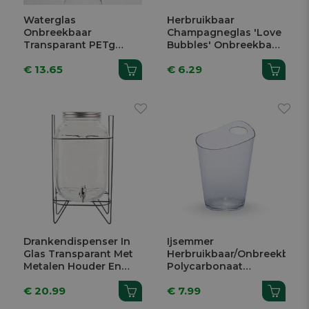
Waterglas
Herbruikbaar
Onbreekbaar
Champagneglas 'Love
Transparant PETg
Bubbles' Onbreekbaar
410ml 4 Stuks
Wit 120ml
€ 13.65
€ 6.29
Drankendispenser In
Ijsemmer
Glas Transparant Met
Herbruikbaar/Onbreekbaar
Metalen Houder En
Polycarbonaat
Deksel 8L
Transparant 3,75L
€ 20.99
€ 7.99
21,5x21,5x37,5cm