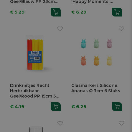
Geel/Blauw PP 23cm
'Happy Moments'
50 Stuks
Onbreekbaar Wit
€ 5.29
€ 6.29
120ml
Drinkrietjes Recht
Glasmarkers Silicone
Herbruikbaar
Ananas Ø 3cm 6 Stuks
Geel/Rood PP 15cm 50
Stuks
€ 4.19
€ 6.29