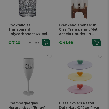
Cocktailglas
Drankendispenser In
Transparant
Glas Transparant Met
Polycarbonaat 470ml
Acacia Houder En
2 Stuks
Acacia Deksel 8L
€ 7.20
€ 41.99
20x20x44,5cm
€ 11.99
Champagneglas
Glass Covers Pastel
Herbruikbaar 'Enjoy'
Dotz Hart Ø 12cm 1 Van