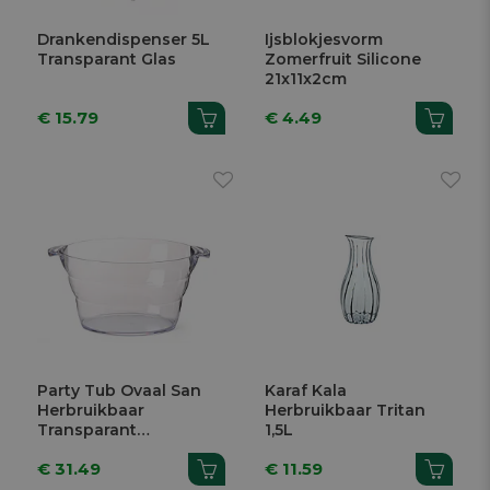
Drankendispenser 5L
Ijsblokjesvorm
Transparant Glas
Zomerfruit Silicone
21x11x2cm
€ 15.79
€ 4.49
Party Tub Ovaal San
Karaf Kala
Herbruikbaar
Herbruikbaar Tritan
Transparant
1,5L
47x29x23cm
€ 31.49
€ 11.59