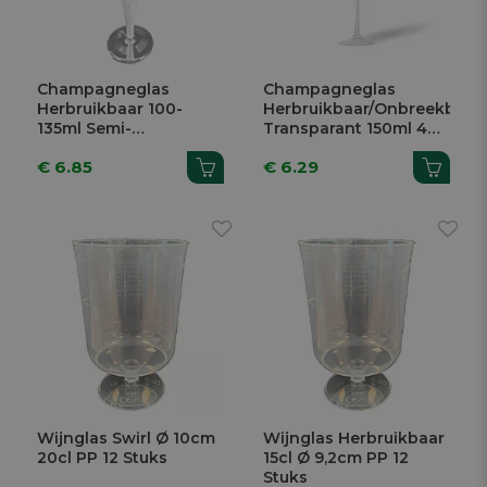
Champagneglas
Champagneglas
Herbruikbaar 100-
Herbruikbaar/Onbreekbaar
135ml Semi-
Transparant 150ml 4
Transparant PP 10
Stuks
€ 6.85
€ 6.29
Stuks
Wijnglas Swirl Ø 10cm
Wijnglas Herbruikbaar
20cl PP 12 Stuks
15cl Ø 9,2cm PP 12
Stuks