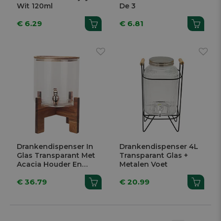
Wit 120ml
De 3
€ 6.29
€ 6.81
Drankendispenser In
Drankendispenser 4L
Glas Transparant Met
Transparant Glas +
Acacia Houder En
Metalen Voet
Acacia Deksel 5L
€ 36.79
€ 20.99
20x20x32cm