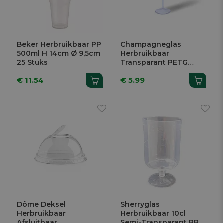
Beker Herbruikbaar PP
Champagneglas
500ml H 14cm Ø 9,5cm
Herbruikbaar
25 Stuks
Transparant PETG
180ml
€ 11.54
€ 5.99
Dôme Deksel
Sherryglas
Herbruikbaar
Herbruikbaar 10cl
Afsluitbaar
Semi-Transparant PP