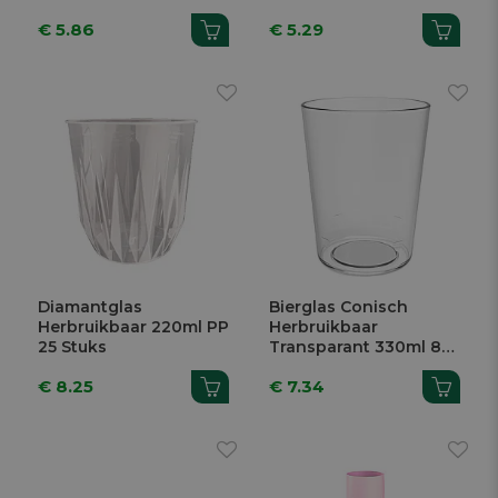
€ 5.86
€ 5.29
Diamantglas
Bierglas Conisch
Herbruikbaar 220ml PP
Herbruikbaar
25 Stuks
Transparant 330ml 8
Stuks
€ 8.25
€ 7.34