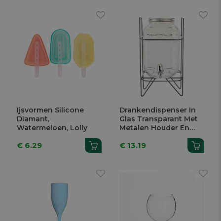
Ijsvormen Silicone
Drankendispenser In
Diamant,
Glas Transparant Met
Watermeloen, Lolly
Metalen Houder En
Deksel 4L
€ 6.29
€ 13.19
17,5x17,5x31,5cm