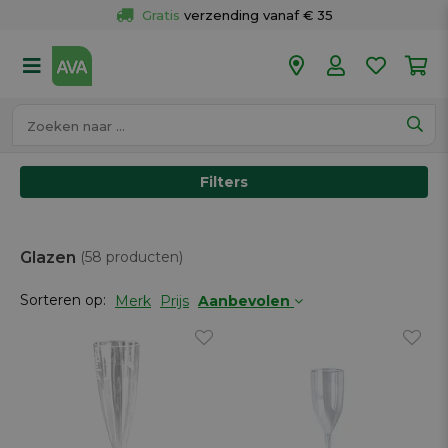
Gratis
 verzending vanaf € 35
Gratis
 ophalen en retour in je winkel
Meer dan 
50 winkels
Voor 18u besteld op werkdagen, 
vandaag verzonden.
Filters
Glazen
(58 producten)
Sorteren op:
Merk
Prijs
Aanbevolen