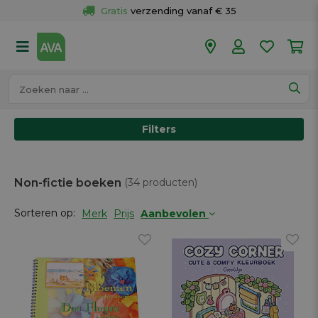
Gratis
 verzending vanaf € 35
Gratis
 ophalen en retour in je winkel
Meer dan 
50 winkels
Voor 18u besteld op werkdagen, 
vandaag verzonden.
Filters
Non-fictie boeken
(34 producten)
Sorteren op:
Merk
Prijs
Aanbevolen