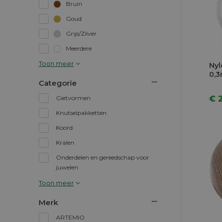
Bruin
Goud
Grijs/Zilver
Meerdere
Toon meer
Nyl
0,
Categorie
€ 
Gietvormen
Knutselpakketten
Koord
Kralen
Onderdelen en gereedschap voor
juwelen
Toon meer
Merk
ARTEMIO