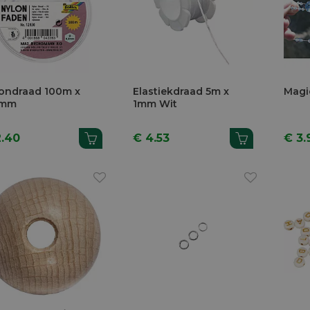
ondraad 100m x
Elastiekdraad 5m x
Magi
3mm
1mm Wit
2.40
€ 4.53
€ 3.