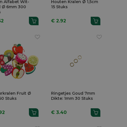
n Alfabet Wit-
Houten Kralen Ø 1,5cm
 Ø 6mm 300
15 Stuks
s
52
€ 2.92
rkralen Fruit Ø
Ringetjes Goud 7mm
60 Stuks
Dikte: 1mm 30 Stuks
92
€ 3.40