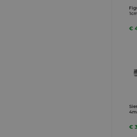
Fig
1cm
€ 
Sie
4m
€ 3