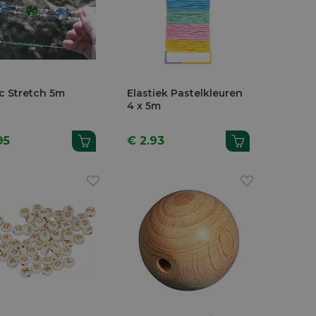
c Stretch 5m
Elastiek Pastelkleuren
4 x 5m
95
€ 2.93