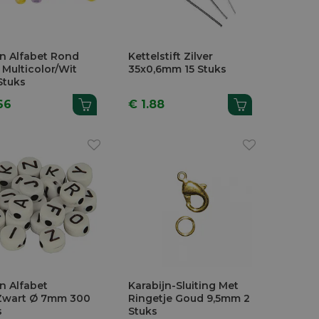
en Alfabet Rond
Kettelstift Zilver
Multicolor/Wit
35x0,6mm 15 Stuks
Stuks
66
€ 1.88
n Alfabet
Karabijn-Sluiting Met
Zwart Ø 7mm 300
Ringetje Goud 9,5mm 2
s
Stuks