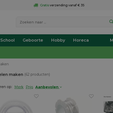
Gratis
 verzending vanaf € 35
 School
Geboorte
Hobby
Horeca
M
maken
elen maken
(62 producten)
ren op:
Merk
Prijs
Aanbevolen