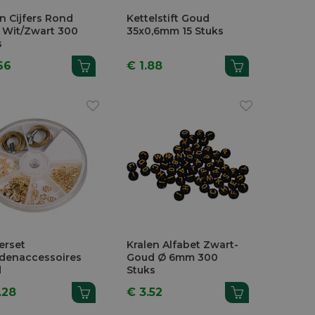
n Cijfers Rond
Kettelstift Goud
Wit/Zwart 300
35x0,6mm 15 Stuks
s
66
€ 1.88
erset
Kralen Alfabet Zwart-
adenaccessoires
Goud Ø 6mm 300
d
Stuks
.28
€ 3.52