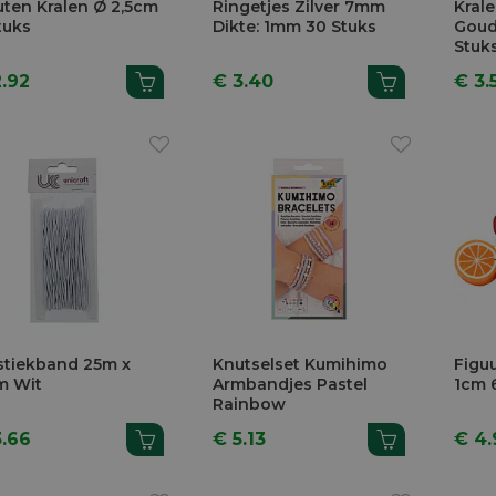
ten Kralen Ø 2,5cm
Ringetjes Zilver 7mm
Krale
tuks
Dikte: 1mm 30 Stuks
Goud
Stuk
2.92
€ 3.40
€ 3.
stiekband 25m x
Knutselset Kumihimo
Figuu
m Wit
Armbandjes Pastel
1cm 
Rainbow
3.66
€ 5.13
€ 4.