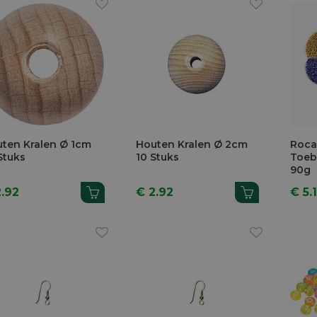
ten Kralen Ø 1cm
Houten Kralen Ø 2cm
Rocai
Stuks
10 Stuks
Toeb
90g
2.92
€ 2.92
€ 5.