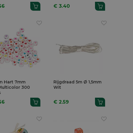
66
€ 3.40
en Hart 7mm
Rijgdraad 5m Ø 1,5mm
Multicolor 300
Wit
s
66
€ 2.59