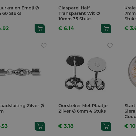
uurkralen Emoji Ø
Glasparel Half
Krale
 60 Stuks
Transparant Wit Ø
7mm 
10mm 35 Stuks
Stuk
4.92
€ 6.14
€ 3.
raadsluiting Zilver Ø
Oorsteker Met Plaatje
Start
m
Zilver Ø 6mm 4 Stuks
Sier
Gou
.53
€ 3.18
€ 10