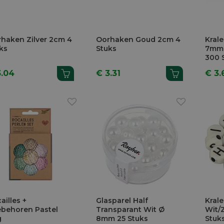
haken Zilver 2cm 4
Oorhaken Goud 2cm 4
Kral
ks
Stuks
7mm 
300 
3.04
€ 3.31
€ 3.
ailles +
Glasparel Half
Krale
behoren Pastel
Transparant Wit Ø
Wit/
g
8mm 25 Stuks
Stuk