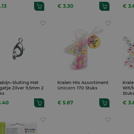
.13
€ 3.30
€ 3.
abijn-Sluiting Met
Kralen Mix Assortiment
Kral
getje Zilver 9,5mm 2
Unicorn 170 Stuks
Wit/
ks
Stuk
3.40
€ 5.87
€ 3.