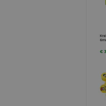
Kra
6m
€ 