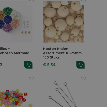
lles +
Houten Kralen
ehoren Mermaid
Assortiment 10-25mm
130 Stuks
13
€ 5.34