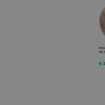
Hou
35 
€ 