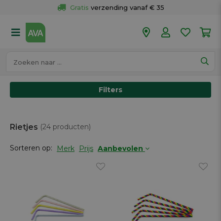
Gratis
 verzending vanaf € 35
Gratis
 ophalen en retour in je winkel
Meer dan 
50 winkels
Voor 18u besteld op werkdagen, 
vandaag verzonden.
Filters
Rietjes
(24 producten)
Sorteren op:
Merk
Prijs
Aanbevolen