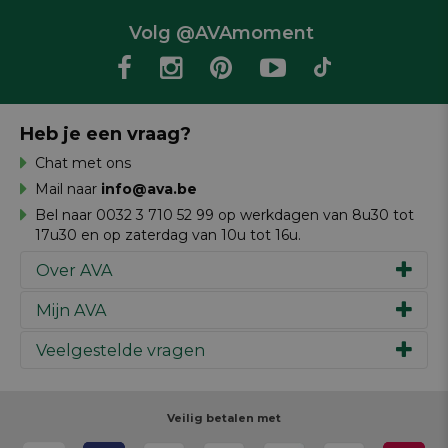
Volg @AVAmoment
Heb je een vraag?
Chat met ons
Mail naar
info@ava.be
Bel naar 0032 3 710 52 99 op werkdagen van 8u30 tot
17u30 en op zaterdag van 10u tot 16u.
Over AVA
Mijn AVA
Ons verhaal
Merken
Veelgestelde vragen
Inspiratie
Werken bij AVA
Cadeaubon
Magazine AVA Moment
Je bestelling
Personal shopper
Winkels
Je betaling
Veilig betalen met
Maak je ontwerp
Resources
Je levering
Review schrijven