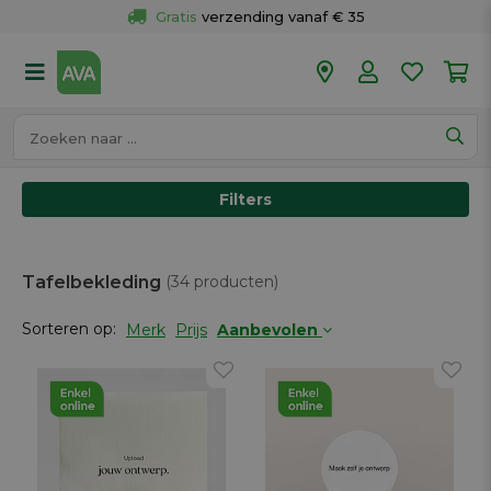
Gratis
 verzending vanaf € 35
Gratis
 ophalen en retour in je winkel
Meer dan 
50 winkels
Voor 18u besteld op werkdagen, 
vandaag verzonden.
Filters
Tafelbekleding
(34 producten)
Sorteren op:
Merk
Prijs
Aanbevolen