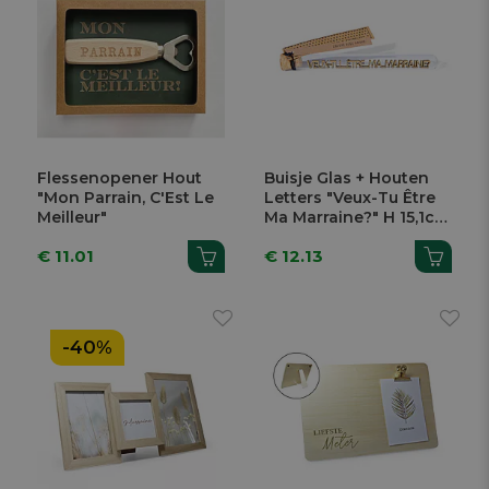
Flessenopener Hout
Buisje Glas + Houten
"Mon Parrain, C'Est Le
Letters "Veux-Tu Être
Meilleur"
Ma Marraine?" H 15,1cm
Ø 1,6cm 20ml
€ 11.01
€ 12.13
-40%