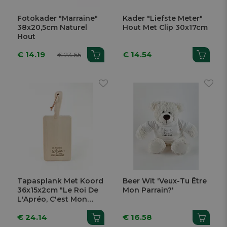
Fotokader "Marraine"
Kader "Liefste Meter"
38x20,5cm Naturel
Hout Met Clip 30x17cm
Hout
€ 14.19
€ 14.54
€ 23.65
Tapasplank Met Koord
Beer Wit 'Veux-Tu Être
36x15x2cm "Le Roi De
Mon Parrain?'
L'Apréo, C'est Mon
Parrain"
€ 24.14
€ 16.58