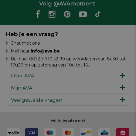
Volg @AVAmoment
Heb je een vraag?
Chat met ons
Mail naar
info@ava.be
Bel naar 0032 3 710 52 99 op werkdagen van 8u30 tot
17u30 en op zaterdag van 10u tot 16u.
Over AVA
Mijn AVA
Ons verhaal
Merken
Veelgestelde vragen
Inspiratie
Werken bij AVA
Cadeaubon
Magazine AVA Moment
Je bestelling
Personal shopper
Winkels
Je betaling
Veilig betalen met
Maak je ontwerp
Resources
Je levering
Review schrijven
Je retour