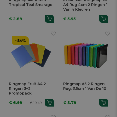
Ringmap A4 30mm
Kreacover Ringmap PP
Tropical Teal Smaragd
A4 Rug 4cm 2 Ringen 1
Van 4 Kleuren
€ 2.89
€ 5.95
-35%
Ringmap Fruit A4 2
Ringmap A5 2 Ringen
Ringen 3+2
Rug: 3,5cm 1 Van De 10
Promopack
€ 6.99
€ 3.79
€ 10.49