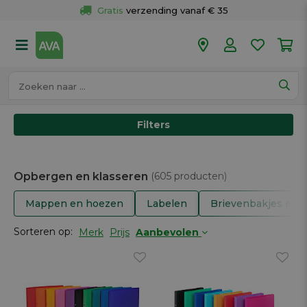
Gratis
 verzending vanaf € 35
Gratis
 ophalen en retour in je winkel
Meer dan 
50 winkels
Voor 18u besteld op werkdagen, 
vandaag verzonden.
Filters
Opbergen en klasseren
(605 producten)
Mappen en hoezen
Labelen
Brievenbakjes en t
Sorteren op:
Merk
Prijs
Aanbevolen