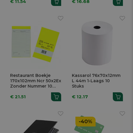
€ 11.54
€ 16.68
Restaurant Boekje
Kassarol 76x70x12mm
170x102mm Ncr 50x2Ex
L 44m 1-Laags 10
Zonder Nummer 10
Stuks
Stuks
€ 21.51
€ 12.17
-40%