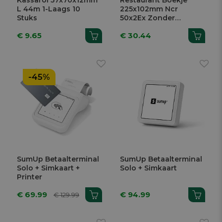
Kassarol 57x70x12mm
Restaurant Boekje
L 44m 1-Laags 10
225x102mm Ncr
Stuks
50x2Ex Zonder
Nummer 10 Stuks
€ 9.65
€ 30.44
-45%
SumUp Betaalterminal
SumUp Betaalterminal
Solo + Simkaart +
Solo + Simkaart
Printer
€ 69.99
€ 94.99
€ 129.99