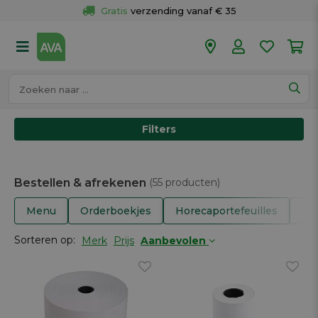
Gratis
 verzending vanaf € 35
Gratis
 ophalen en retour in je winkel
Meer dan 
50 winkels
Voor 18u besteld op werkdagen, 
vandaag verzonden.
Filters
Bestellen & afrekenen
(55 producten)
Menu
Orderboekjes
Horecaportefeuilles
Bet
Sorteren op:
Merk
Prijs
Aanbevolen