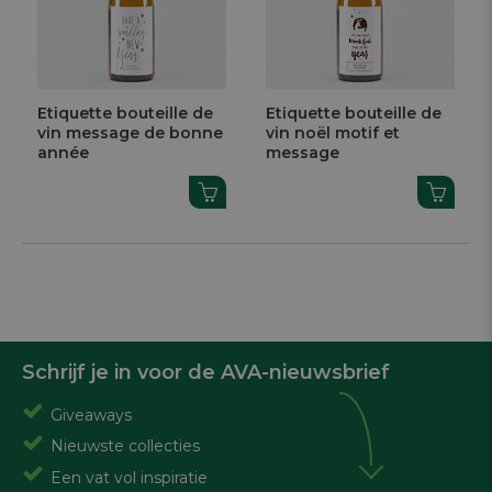
Etiquette bouteille de
Etiquette bouteille de
vin message de bonne
vin noël motif et
année
message
Schrijf je in voor de AVA-nieuwsbrief
Giveaways
Nieuwste collecties
Een vat vol inspiratie