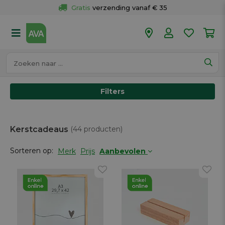
Gratis
 verzending vanaf € 35
Gratis
 ophalen en retour in je winkel
Meer dan 
50 winkels
Voor 18u besteld op werkdagen, 
vandaag verzonden.
Filters
Kerstcadeaus
(44 producten)
Sorteren op:
Merk
Prijs
Aanbevolen