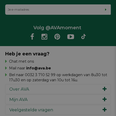
Volg @AVAmoment
Heb je een vraag?
Chat met ons
Mail naar
info@ava.be
Bel naar 0032 3 710 52 99 op werkdagen van 8u30 tot
17u30 en op zaterdag van 10u tot 16u.
Over AVA
Mijn AVA
Ons verhaal
Merken
Veelgestelde vragen
Inspiratie
Werken bij AVA
Cadeaubon