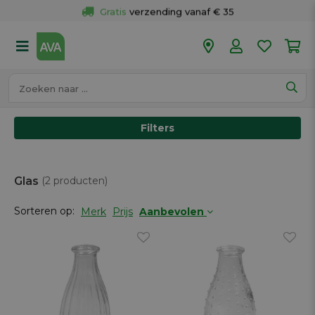
Gratis
 verzending vanaf € 35
Gratis
 ophalen en retour in je winkel
Meer dan 
50 winkels
Voor 18u besteld op werkdagen, 
vandaag verzonden.
Filters
Glas
(2 producten)
Sorteren op:
Merk
Prijs
Aanbevolen