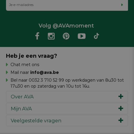
Volg @AVAmoment
Heb je een vraag?
Chat met ons
Mail naar
info@ava.be
Bel naar 0032 3 710 52 99 op werkdagen van 8u30 tot
17u30 en op zaterdag van 10u tot 16u.
Over AVA
Mijn AVA
Ons verhaal
Merken
Veelgestelde vragen
Inspiratie
Werken bij AVA
Cadeaubon
Magazine AVA Moment
Je bestelling