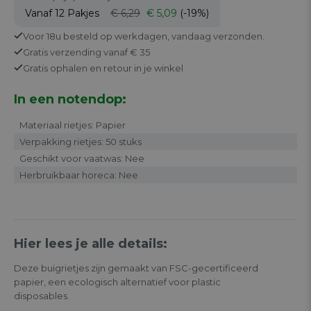
Vanaf 12
Pakjes
€ 6,29
€ 5,09
(-19%)
Voor 18u besteld op werkdagen,
vandaag verzonden.
Gratis
verzending vanaf € 35
Gratis
ophalen en retour in je winkel
In een notendop:
Materiaal rietjes: Papier
Verpakking rietjes: 50 stuks
Geschikt voor vaatwas: Nee
Herbruikbaar horeca: Nee
Hier lees je alle details:
Deze buigrietjes zijn gemaakt van FSC-gecertificeerd
papier, een ecologisch alternatief voor plastic
disposables.