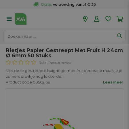
Gratis
 verzending vanaf € 35
Gratis
 ophalen en retour in je winkel
Meer dan 
50 winkels
Voor 18u besteld op werkdagen, 
vandaag verzonden.
Rietjes Papier Gestreept Met Fruit H 24cm
Ø 6mm 50 Stuks
Schrijf eerste review
Met deze gestreepte buigrietjes met fruitdecoratie maak je je
zomers drankje nog lekkerder!
Product code 00562168
Lees meer