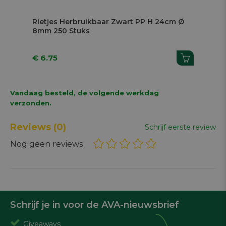
Rietjes Herbruikbaar Zwart PP H 24cm Ø
Rie
8mm 250 Stuks
€ 6.75
€ 9
Vandaag besteld, de volgende werkdag
verzonden.
Reviews
(0)
Schrijf eerste review
Nog geen reviews
Schrijf je in voor de AVA-nieuwsbrief
Giveaways