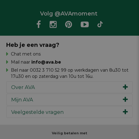
Volg @AVAmoment
Heb je een vraag?
Chat met ons
Mail naar
info@ava.be
Bel naar 0032 3 710 52 99 op werkdagen van 8u30 tot
17u30 en op zaterdag van 10u tot 16u.
Over AVA
Mijn AVA
Ons verhaal
Merken
Veelgestelde vragen
Inspiratie
Werken bij AVA
Cadeaubon
Magazine AVA Moment
Je bestelling
Personal shopper
Winkels
Je betaling
Veilig betalen met
Maak je ontwerp
Resources