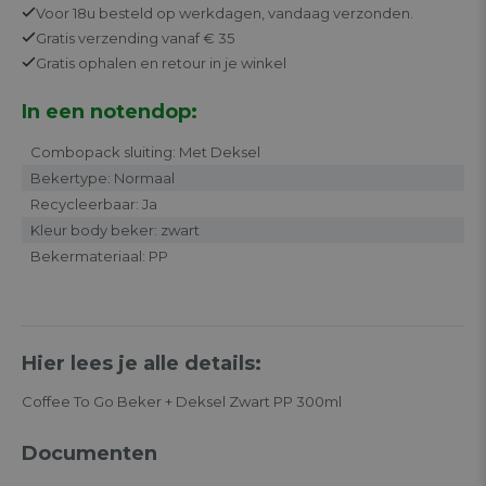
Voor 18u besteld op werkdagen,
vandaag verzonden.
Gratis
verzending vanaf € 35
Gratis
ophalen en retour in je winkel
In een notendop:
Combopack sluiting: Met Deksel
Bekertype: Normaal
Recycleerbaar: Ja
Kleur body beker: zwart
Bekermateriaal: PP
Hier lees je alle details:
Coffee To Go Beker + Deksel Zwart PP 300ml
Documenten