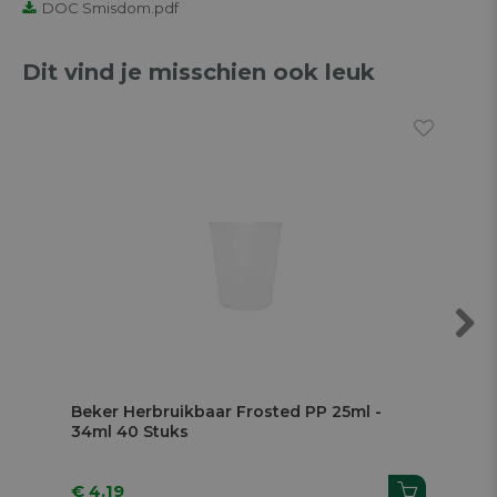
DOC Smisdom.pdf
Dit vind je misschien ook leuk
Next
Beker Herbruikbaar Frosted PP 25ml -
Be
34ml 40 Stuks
11,
€ 4.19
€ 