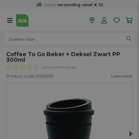
Gratis
 verzending vanaf € 35
Gratis
 ophalen en retour in je winkel
Meer dan 
50 winkels
Voor 18u besteld op werkdagen, 
vandaag verzonden.
Coffee To Go Beker + Deksel Zwart PP
300ml
Schrijf eerste review
Product code 00561229
Lees meer