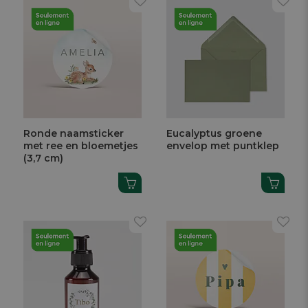
Ronde naamsticker
Eucalyptus groene
met ree en bloemetjes
envelop met puntklep
(3,7 cm)