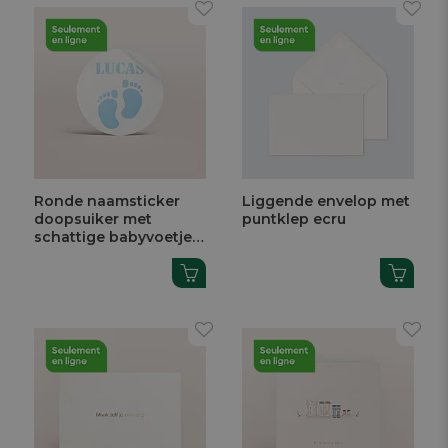
Ronde naamsticker
Liggende envelop met
doopsuiker met
puntklep ecru
schattige babyvoetjes
(3,7 cm)