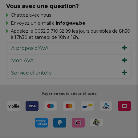
Vous avez une question?
Chattez avec nous
Envoyez un e-mail à
info@ava.be
Appelez le 0032 3 710 52 99 les jours ouvrables de 8h30
à 17h30 et samedi de 10h à 16h.
A propos d'AVA
Mon AVA
Notre histoire
Marques
Service clientèle
Inspiration
Travailler chez AVA
Chèque-cadeau
Magazine AVA Moment
Votre commande
Personal shopper
Magasins
Votre paiement
Payer en toute sécurité avec
Réalisez votre création
Resources
Votre livraison
Rédiger un commentaire
Retour
Réalisez votre création
Rappels de produits