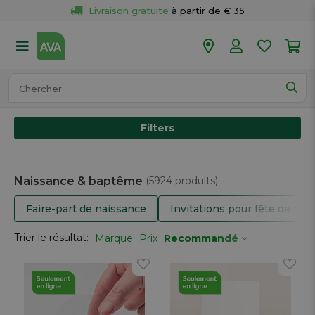
Livraison gratuite
 à partir de € 35
Retour 
gratuit
 dans votre magasin
Plus de  
50 magasins
Commandé avant 18h en semaine, 
expédié aujourd’hui.
Filters
Naissance & baptême
(5924 produits)
Faire-part de naissance
Invitations pour fête de na
Trier le résultat:
Marque
Prix
Recommandé