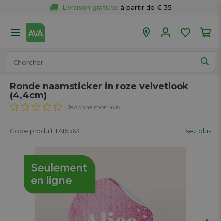
Livraison gratuite
 à partir de € 35
Retour 
gratuit
 dans votre magasin
Plus de  
50 magasins
Commandé avant 18h en semaine, 
expédié aujourd’hui.
Ronde naamsticker in roze velvetlook
(4,4cm)
Je donne mon avis
Code produit TA16363
Lisez plus