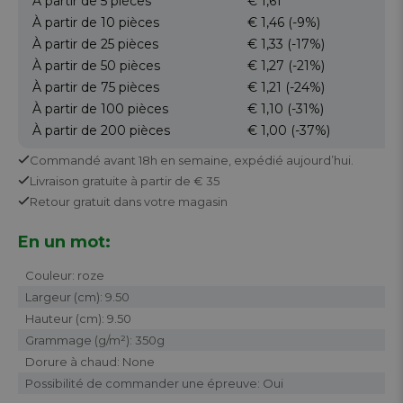
À partir de 5
pièces
€ 1,61
À partir de 10
pièces
€ 1,46
(-9%)
À partir de 25
pièces
€ 1,33
(-17%)
À partir de 50
pièces
€ 1,27
(-21%)
À partir de 75
pièces
€ 1,21
(-24%)
À partir de 100
pièces
€ 1,10
(-31%)
À partir de 200
pièces
€ 1,00
(-37%)
Commandé avant 18h en semaine,
expédié aujourd’hui.
Livraison gratuite
à partir de € 35
Retour
gratuit
dans votre magasin
En un mot:
Couleur: roze
Largeur (cm): 9.50
Hauteur (cm): 9.50
Grammage (g/m²): 350g
Dorure à chaud: None
Possibilité de commander une épreuve: Oui