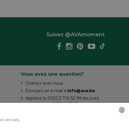
Suivez @AVAmoment
Vous avez une question?
Chattez avec nous
Envoyez un e-mail à
info@ava.be
Appelez le 0032 3 710 52 99 les jours
ouvrables de 8h30 à 17h30 et samedi
de 10h à 16h.
tre site web,
savoir plus
DUTCH