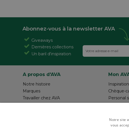
Abonnez-vous à la newsletter AVA
Giveaways
Dernières collections
Un baril d'inspiration
A propos d'AVA
Mon AV
Notre histoire
Inspiration
Marques
Chèque-c
Travailler chez AVA
Personal 
Magazine AVA Moment
Réalisez v
Magasins
Rédiger 
Resources
Notre site w
vous accep