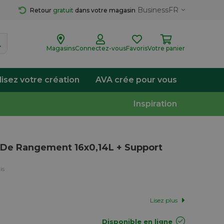
Business
FR
Retour 
gratuit
 dans votre magasin
Magasins
Connectez-vous
Favoris
Votre panier
lisez votre création
AVA crée pour vous
Inspiration
e De Rangement 16x0,14L + Support
is
Lisez plus
Disponible en ligne