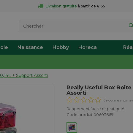
Livraison gratuite
 à partir de € 35
ole
Naissance
Hobby
Horeca
Réa
,14L + Support Assorti
Really Useful Box Boît
Assorti
Je donne mon av
Rangement facile et pratique!
Code produit 00603669