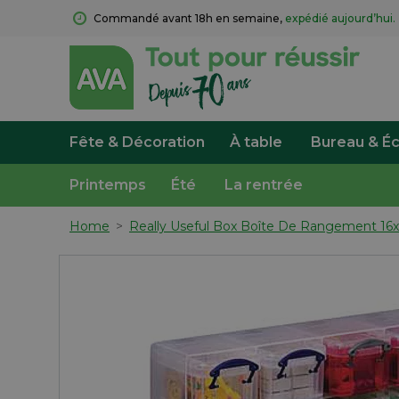
Commandé avant 18h en semaine, 
expédié aujourd’hui.
Fête & Décoration
À table
Bureau & Éc
Printemps
Été
La rentrée
Home
>
Really Useful Box Boîte De Rangement 16x0