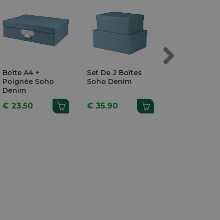
Next
Boîte A4 +
Set De 2 Boîtes
Boîte Rose Cl
Poignée Soho
Soho Denim
Powder A4+ F
Denim
22,5X32,5X3
Stewo
€ 23.50
€ 35.90
€ 8.95