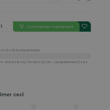
Commander maintenant
m (l x b x h) /compartiment
 - box (l x b x h)./ 9 x 6,5 x 5,5 cm - compartiment (l x b x
aimer ceci