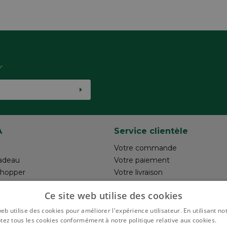
A
Service clientèle
Votre commande
adeau
Votre paiement
shopper
Votre livraison
otre création
Retour
Ce site web utilise des cookies
un commentaire
Réalisez votre création
Rappels de produits
eb utilise des cookies pour améliorer l'expérience utilisateur. En utilisant no
tez tous les cookies conformément à notre politique relative aux cookies.
En 