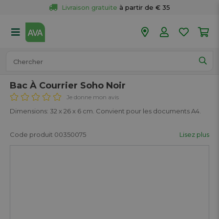
Livraison gratuite
 à partir de € 35
Retour 
gratuit
 dans votre magasin
Plus de  
50 magasins
Commandé avant 18h en semaine, 
expédié aujourd’hui.
Bac À Courrier Soho Noir
Je donne mon avis
Dimensions: 32 x 26 x 6 cm. Convient pour les documents A4.
Code produit 00350075
Lisez plus