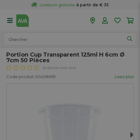
Livraison gratuite
 à partir de € 35
Retour 
gratuit
 dans votre magasin
Plus de  
50 magasins
Commandé avant 18h en semaine, 
expédié aujourd’hui.
Portion Cup Transparent 125ml H 6cm Ø
7cm 50 Pièces
Je donne mon avis
Code produit 00408659
Lisez plus