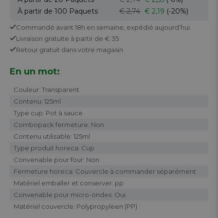
À partir de 100
Paquets
€ 2,74
€ 2,19
(-20%)
Commandé avant 18h en semaine,
expédié aujourd’hui.
Livraison gratuite
à partir de € 35
Retour
gratuit
dans votre magasin
En un mot:
Couleur: Transparent
Contenu: 125ml
Type cup: Pot à sauce
Combopack fermeture: Non
Contenu utilisable: 125ml
Type produit horeca: Cup
Convenable pour four: Non
Fermeture horeca: Couvercle à commander séparément
Matériel emballer et conserver: pp
Convenable pour micro-ondes: Oui
Matériel couvercle: Polypropyleen (PP)