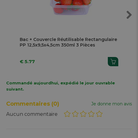
Next
Bac + Couvercle Réutilisable Rectangulaire
Bac
PP 12,5x9,5x4,5cm 350ml 3 Pièces
PP 
€ 5.77
€ 
Commandé aujourdhui, expédié le jour ouvrable
suivant.
Commentaires
(0)
Je donne mon avis
Aucun commentaire