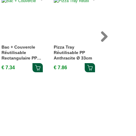
Next
Bac + Couvercle
Pizza Tray
Bac Craft Cou
Réutilisable
Réutilisable PP
PE 17x12x4,3
Rectangulaire PP
Anthracite Ø 33cm
500ml 25 Pièc
26x16,5x6,5cm 2L 2
€ 7.34
€ 7.86
€ 5.85
Pièces