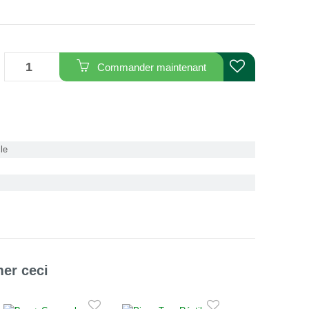
6
Commander maintenant
le
mer ceci