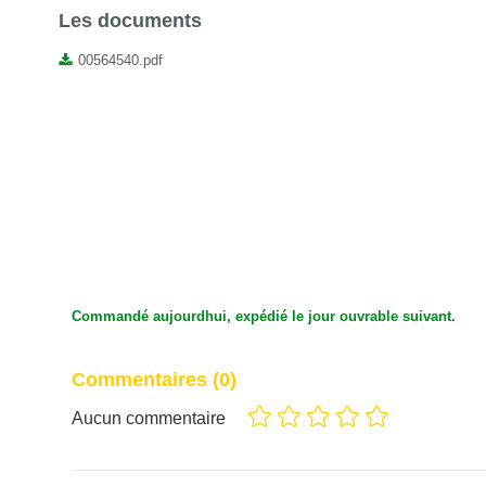
Les documents
00564540.pdf
Bac + Couvercle
Bac + Co
Réutilisable
Réutilisa
Rectangulaire PP
Rectangu
12,5x9,5x4,5cm
19,5x10x
€ 5.77
€ 6.29
350ml 3 Pièces
3 Pièces
Commandé aujourdhui, expédié le jour ouvrable suivant.
Commentaires
(0)
Aucun commentaire