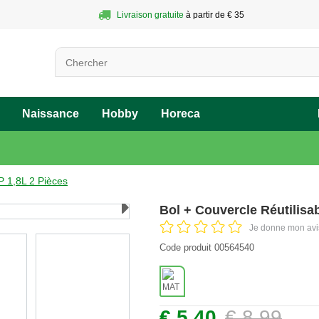
Livraison gratuite
 à partir de € 35
Naissance
Hobby
Horeca
P 1,8L 2 Pièces
Next
Bol + Couvercle Réutilisa
Je donne mon avi
Code produit 00564540
€ 5,40
€ 8,99