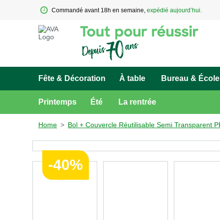
Commandé avant 18h en semaine, 
expédié aujourd’hui.
Fête & Décoration
À table
Bureau & École
Printemps
Été
La rentrée
Home
>
Bol + Couvercle Réutilisable Semi Transparent P
-40%