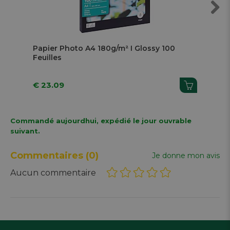
Next
Papier Photo A4 180g/m² I Glossy 100
Pa
Feuilles
A4 
€ 23.09
€ 
Commandé aujourdhui, expédié le jour ouvrable
suivant.
Commentaires
(0)
Je donne mon avis
Aucun commentaire