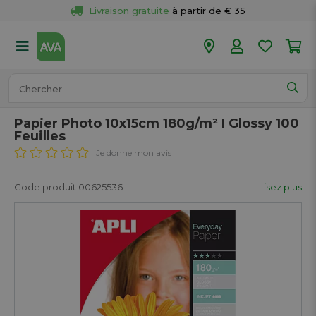
Livraison gratuite
 à partir de € 35
Retour 
gratuit
 dans votre magasin
Plus de  
50 magasins
Commandé avant 18h en semaine, 
expédié aujourd’hui.
Papier Photo 10x15cm 180g/m² I Glossy 100
Feuilles
Je donne mon avis
Code produit 00625536
Lisez plus