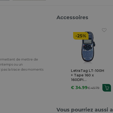
Accessoires
-25%
permettent de mettre de
rintemps ou un
 pas la trace des moments
LetraTag LT-100H
+ Tape 160 x
160DPI
Imprimante Pour
€ 34.99
€ 45.79
Étiquettes
Vous pourriez aussi 