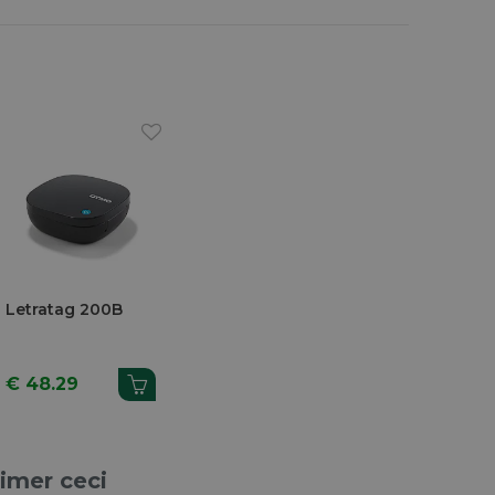
Letratag 200B
€ 48.29
aimer ceci