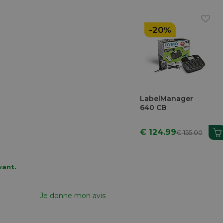
-20%
LabelManager
640 CB
€ 124.99
€ 155.00
vant.
Je donne mon avis