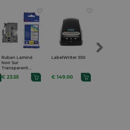
Next
Ruban Laminé
LabelWriter 550
Omega Ruba
Noir Sur
Noir + Bleu +
Transparent
Rouge
12mm x 8m
€ 23.55
€ 149.00
€ 9.23