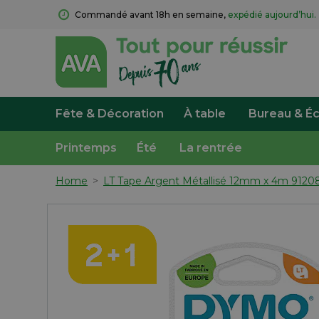
Commandé avant 18h en semaine, 
expédié aujourd’hui.
Fête & Décoration
À table
Bureau & Éc
Printemps
Été
La rentrée
Home
>
LT Tape Argent Métallisé 12mm x 4m 9120