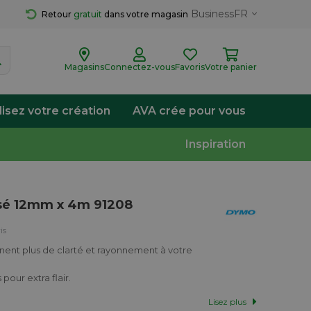
Business
FR
Retour 
gratuit
 dans votre magasin
Magasins
Connectez-vous
Favoris
Votre panier
lisez votre création
AVA crée pour vous
Inspiration
isé 12mm x 4m 91208
is
nent plus de clarté et rayonnement à votre
 pour extra flair.
Lisez plus