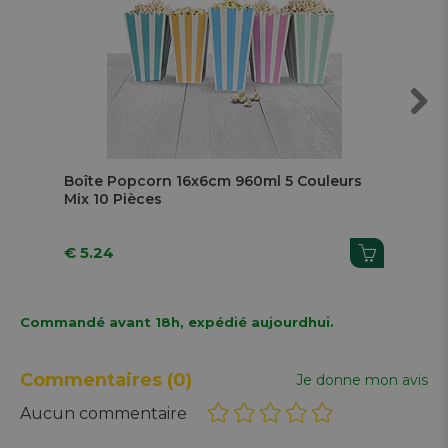
Next
Boîte Popcorn 16x6cm 960ml 5 Couleurs
Pot
Mix 10 Pièces
Pas
€ 5.24
€ 
Commandé avant 18h, expédié aujourdhui.
Commentaires
(0)
Je donne mon avis
Aucun commentaire