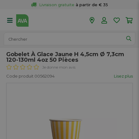
Livraison gratuite
 à partir de € 35
Retour 
gratuit
 dans votre magasin
Plus de  
50 magasins
Commandé avant 18h en semaine, 
expédié aujourd’hui.
Gobelet À Glace Jaune H 4,5cm Ø 7,3cm
120-130ml 4oz 50 Pièces
Je donne mon avis
Code produit 00562094
Lisez plus