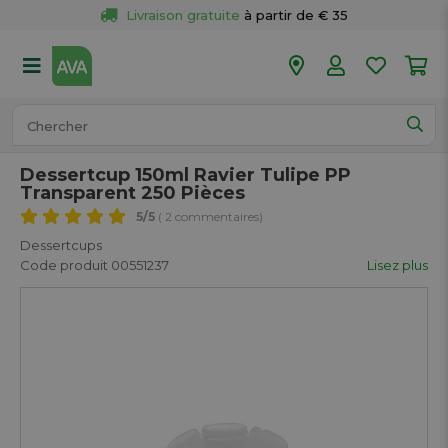
Livraison gratuite
 à partir de € 35
Retour 
gratuit
 dans votre magasin
Plus de  
50 magasins
Commandé avant 18h en semaine, 
expédié aujourd’hui.
Dessertcup 150ml Ravier Tulipe PP
Transparent 250 Pièces
5
/5
( 2 commentaires)
Dessertcups
Code produit 00551237
Lisez plus