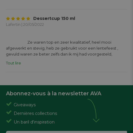
Dessertcup 150 ml
Lafertin | 20/05/2022
			Ze waren top en zeer kwalitatief, heel mooi 
afgewerkt en stevig, heb ze gebruikt voor een lentefeest , 
gevuld waren ze beter zelfs dan ik mij had voorgesteld, 
precies groot genoeg qua inhoud ! En het beste van al ze zijn 
Tout lire
zelfs vaatwas bestendig. Dus win win als je ze een 2de of 3de 
wilt gebruiken om te scoren met je dessertjes ;) prijs-kwaliteit 
zeker een aanrader.

Abonnez-vous à la newsletter AVA
Giveaways
Dernières collections
Un baril d'inspiration