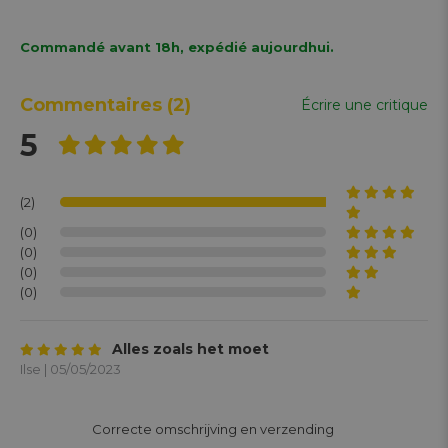
Commandé avant 18h, expédié aujourdhui.
Commentaires
(2)
Écrire une critique
5
(2)
(0)
(0)
(0)
(0)
Alles zoals het moet
Ilse | 05/05/2023
			Correcte omschrijving en verzending 
