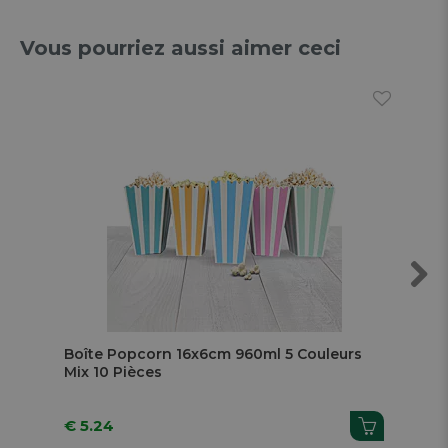
Vous pourriez aussi aimer ceci
Next
Boîte Popcorn 16x6cm 960ml 5 Couleurs
Pot
Mix 10 Pièces
Pas
€ 5.24
€ 