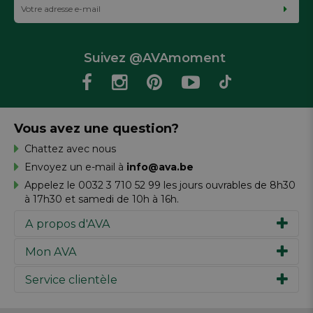
Suivez @AVAmoment
Vous avez une question?
Chattez avec nous
Envoyez un e-mail à
info@ava.be
Appelez le 0032 3 710 52 99 les jours ouvrables de 8h30
à 17h30 et samedi de 10h à 16h.
A propos d'AVA
Mon AVA
Notre histoire
Marques
Service clientèle
Inspiration
Travailler chez AVA
Chèque-cadeau
Magazine AVA Moment
Votre commande
Personal shopper