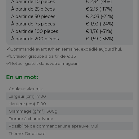
À partir de 10
pièces
€ 2,34
(-8%)
À partir de 25
pièces
€ 2,13
(-17%)
À partir de 50
pièces
€ 2,03
(-21%)
À partir de 75
pièces
€ 1,93
(-24%)
À partir de 100
pièces
€ 1,76
(-31%)
À partir de 200
pièces
€ 1,59
(-38%)
Commandé avant 18h en semaine,
expédié aujourd’hui.
Livraison gratuite
à partir de € 35
Retour
gratuit
dans votre magasin
En un mot:
Couleur: kleurrijk
Largeur (cm): 17.00
Hauteur (cm): 11.00
Grammage (g/m²): 300g
Dorure à chaud: None
Possibilité de commander une épreuve: Oui
Thème: Dinosaure