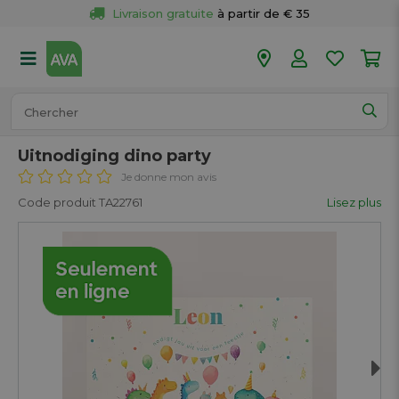
Livraison gratuite
 à partir de € 35
Retour 
gratuit
 dans votre magasin
Plus de  
50 magasins
Commandé avant 18h en semaine, 
expédié aujourd’hui.
Uitnodiging dino party
Je donne mon avis
Code produit TA22761
Lisez plus
Next