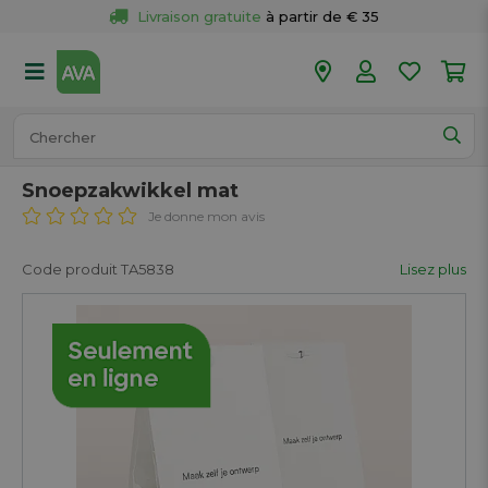
Livraison gratuite
 à partir de € 35
Retour 
gratuit
 dans votre magasin
Plus de  
50 magasins
Commandé avant 18h en semaine, 
expédié aujourd’hui.
Snoepzakwikkel mat
Je donne mon avis
Code produit TA5838
Lisez plus