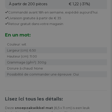
À partir de 200
pièces
€ 1,22
(-31%)
Commandé avant 18h en semaine,
expédié aujourd’hui.
Livraison gratuite
à partir de € 35
Retour
gratuit
dans votre magasin
En un mot:
Couleur: wit
Largeur (cm): 6.50
Hauteur (cm): 11.00
Grammage (g/m²): 300g
Dorure à chaud: None
Possibilité de commander une épreuve: Oui
Lisez ici tous les détails:
Deze
snoepzakwikkel mat
(6,5 x 11 cm) is een leuk