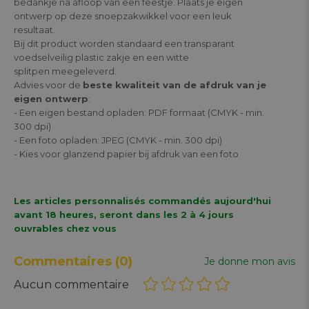
bedankje na afloop van een feestje. Plaats je eigen
ontwerp op deze snoepzakwikkel voor een leuk
resultaat.
Bij dit product worden standaard een transparant
voedselveilig plastic zakje en een witte
splitpen meegeleverd.
Advies voor de
beste kwaliteit van de afdruk van je
eigen ontwerp
:
- Een eigen bestand opladen: PDF formaat (CMYK - min.
300 dpi)
- Een foto opladen: JPEG (CMYK - min. 300 dpi)
- Kies voor glanzend papier bij afdruk van een foto
Les articles personnalisés commandés aujourd'hui
avant 18 heures, seront dans les 2 à 4 jours
ouvrables chez vous
Commentaires
(0)
Je donne mon avis
Aucun commentaire