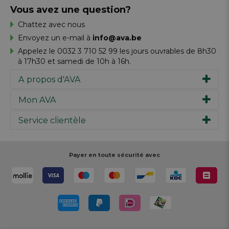
Vous avez une question?
Chattez avec nous
Envoyez un e-mail à
info@ava.be
Appelez le 0032 3 710 52 99 les jours ouvrables de 8h30
à 17h30 et samedi de 10h à 16h.
A propos d'AVA
Mon AVA
Notre histoire
Marques
Service clientèle
Inspiration
Travailler chez AVA
Chèque-cadeau
Magazine AVA Moment
Votre commande
Personal shopper
Magasins
Votre paiement
Payer en toute sécurité avec
Réalisez votre création
Resources
Votre livraison
Rédiger un commentaire
Retour
Réalisez votre création
Rappels de produits