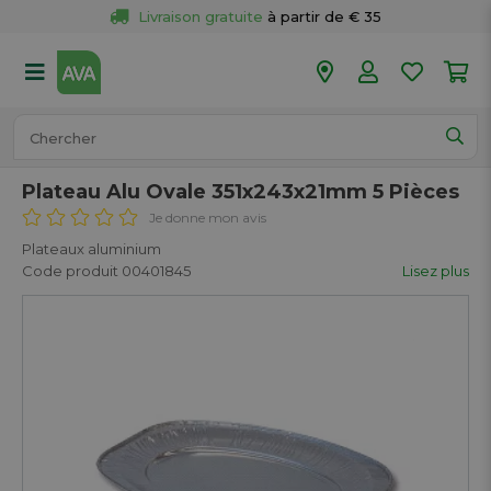
Livraison gratuite
 à partir de € 35
Retour 
gratuit
 dans votre magasin
Plus de  
50 magasins
Commandé avant 18h en semaine, 
expédié aujourd’hui.
Plateau Alu Ovale 351x243x21mm 5 Pièces
Je donne mon avis
Plateaux aluminium
Code produit 00401845
Lisez plus