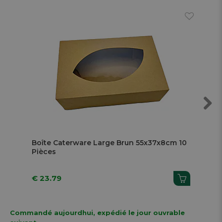
Next
Boîte Caterware Large Brun 55x37x8cm 10
Boî
Pièces
Pi
€ 23.79
€ 1
Commandé aujourdhui, expédié le jour ouvrable