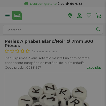
Livraison gratuite
 à partir de € 35
Retour 
gratuit
 dans votre magasin
Plus de  
50 magasins
Commandé avant 18h en semaine, 
expédié aujourd’hui.
Perles Alphabet Blanc/Noir Ø 7mm 300
Pièces
Je donne mon avis
Depuis plus de 25 ans, Artemio s’est fait un nom comme
concepteur européen de matériel de loisirs créatifs.
Code produit 00831967
Lisez plus