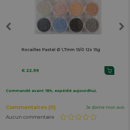
Previous
Next
0
Rocailles Pastel Ø 1,7mm 15/0 12x 15g
Per
Pi
€ 22.99
€ 
Commandé avant 18h, expédié aujourdhui.
Commentaires
(0)
Je donne mon avis
Aucun commentaire