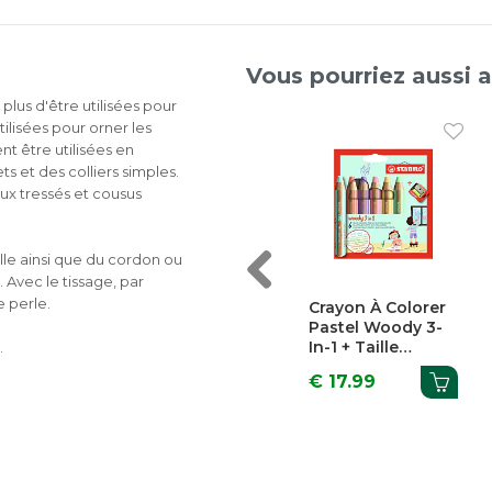
Vous pourriez aussi 
 plus d'être utilisées pour
lisées pour orner les
t être utilisées en
s et des colliers simples.
oux tressés et cousus
uille ainsi que du cordon ou
Previous
. Avec le tissage, par
 perle.
 Pastel Ø
Bougies Gateau
Crayon À Colorer
 Pièces
Pastel Vibes H
Pastel Woody 3-
10cm 24 Pièces +
In-1 + Taille
.
Supports
Crayon 6 Pièces
€ 2.89
€ 17.99