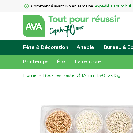
Commandé avant 18h en semaine, 
expédié aujourd’hui.
Fête & Décoration
À table
Bureau & Éc
Printemps
Été
La rentrée
Home
>
Rocailles Pastel Ø 1,7mm 15/0 12x 15g