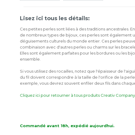
Lisez ici tous les détails:
Ces petites perles sont liées à des traditions ancestrales. En
de nombreux types de bijoux, ces perles sont également uti
déguisements culturels du monde entier. Ces perles peuven
combinaison avec d'autres perles ou charms sur les bracelet
Elles sont également parfaites pour les bordures ou les bij
ensemble.
Si vous utilisez des rocailles, notez que l'épaisseur de l'aig
du fil doivent correspondre à la taille de l'orifice de la perle
exemple, vous devrez souvent enfiler deux fils dans chaque
Assiette Bleu
Bol Vert Pastel Ø
Bol Bleu
6
Pastel Ø 22,9cm 6
14,8cm 6 Pièces
14,8cm 6
Pièces
Cliquez ici pour retourner à tous produits Creativ Company
€ 4.49
€ 2.69
€ 2.69
Commandé avant 18h, expédié aujourdhui.