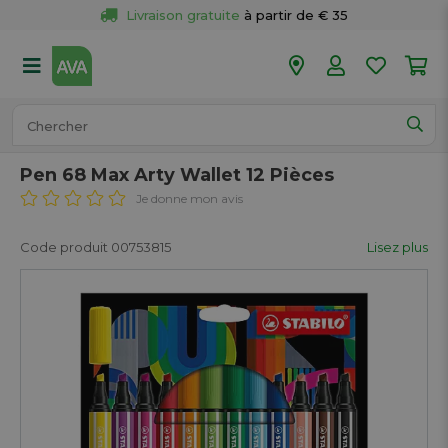
Livraison gratuite
 à partir de € 35
Retour 
gratuit
 dans votre magasin
Plus de  
50 magasins
Commandé avant 18h en semaine, 
expédié aujourd’hui.
Pen 68 Max Arty Wallet 12 Pièces
Je donne mon avis
Code produit 00753815
Lisez plus