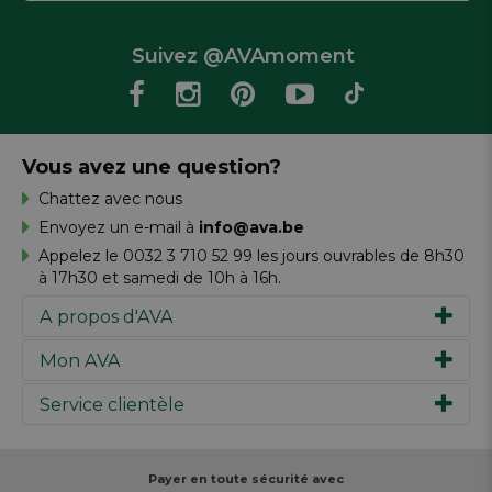
Suivez @AVAmoment
Vous avez une question?
Chattez avec nous
Envoyez un e-mail à
info@ava.be
Appelez le 0032 3 710 52 99 les jours ouvrables de 8h30
à 17h30 et samedi de 10h à 16h.
A propos d'AVA
Mon AVA
Notre histoire
Marques
Service clientèle
Inspiration
Travailler chez AVA
Chèque-cadeau
Magazine AVA Moment
Votre commande
Personal shopper
Magasins
Votre paiement
Payer en toute sécurité avec
Réalisez votre création
Resources