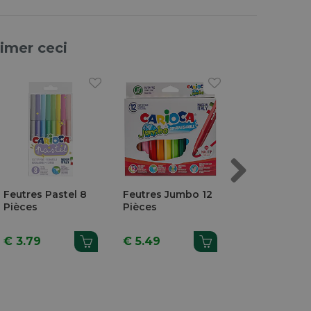
aimer ceci
Next
Feutres Pastel 8
Feutres Jumbo 12
Feutres Joy 1
Pièces
Pièces
Pièces
€ 3.79
€ 5.49
€ 2.68