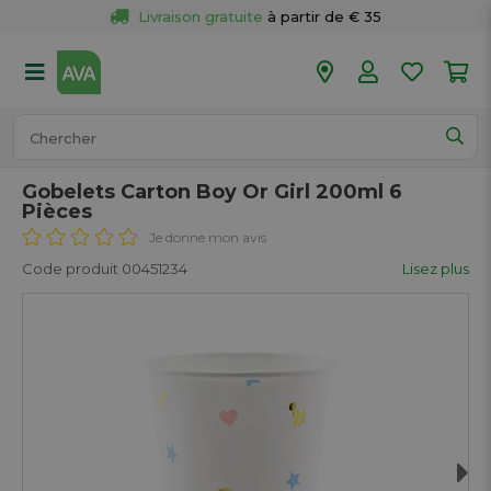
Livraison gratuite
 à partir de € 35
Retour 
gratuit
 dans votre magasin
Plus de  
50 magasins
Commandé avant 18h en semaine, 
expédié aujourd’hui.
Gobelets Carton Boy Or Girl 200ml 6
Pièces
Je donne mon avis
Code produit 00451234
Lisez plus