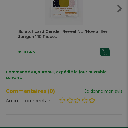
Next
Scratchcard Gender Reveal NL "Hoera, Een
Scr
Jongen" 10 Pièces
Mei
€ 10.45
€ 
Commandé aujourdhui, expédié le jour ouvrable
suivant.
Commentaires
(0)
Je donne mon avis
Aucun commentaire