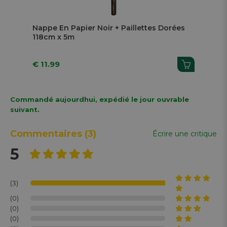
Next
Nappe En Papier Noir + Paillettes Dorées
Nap
118cm x 5m
11
€ 11.99
€ 1
Commandé aujourdhui, expédié le jour ouvrable
suivant.
Commentaires
(3)
Écrire une critique
5
(3)
(0)
(0)
(0)