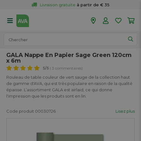
Livraison gratuite
 à partir de € 35
Retour 
gratuit
 dans votre magasin
Plus de  
50 magasins
Commandé avant 18h en semaine, 
expédié aujourd’hui.
GALA Nappe En Papier Sage Green 120cm
x 6m
5
/5
( 3 commentaires)
Rouleau de table couleur de vert sauge de la collection haut
de gamme d'AVA, qui est très populaire en raison de la qualité
épaisse. L’assortiment GALA est airlaid, ce qui donne
l'impression que les produits sont en lin.
Code produit 00030726
Lisez plus