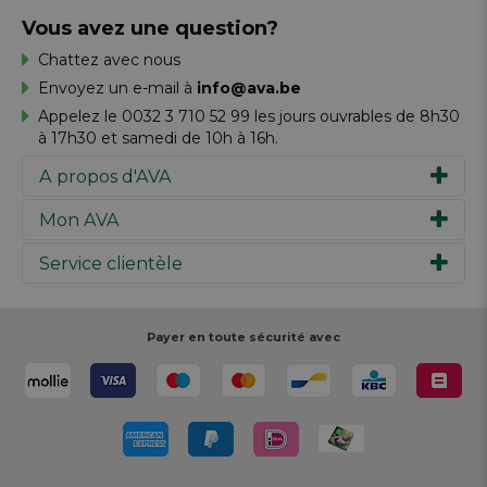
Vous avez une question?
Chattez avec nous
Envoyez un e-mail à
info@ava.be
Appelez le 0032 3 710 52 99 les jours ouvrables de 8h30
à 17h30 et samedi de 10h à 16h.
A propos d'AVA
Mon AVA
Notre histoire
Marques
Service clientèle
Inspiration
Travailler chez AVA
Chèque-cadeau
Magazine AVA Moment
Votre commande
Personal shopper
Magasins
Votre paiement
Payer en toute sécurité avec
Réalisez votre création
Resources
Votre livraison
Rédiger un commentaire
Retour
Réalisez votre création
Rappels de produits