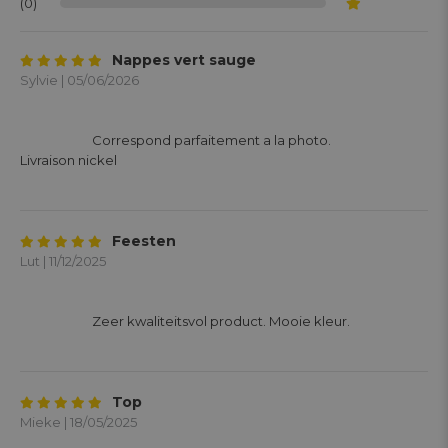
(0)
Nappes vert sauge
Sylvie | 05/06/2026
			Correspond parfaitement a la photo.

Livraison nickel

Feesten
Lut | 11/12/2025
			Zeer kwaliteitsvol product. Mooie kleur.

Top
Mieke | 18/05/2025